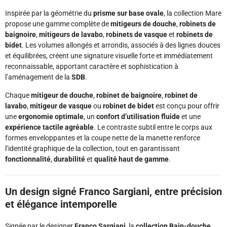
Inspirée par la géométrie du
prisme sur base ovale
, la collection Mare
propose une gamme complète de
mitigeurs de douche
,
robinets de
baignoire
,
mitigeurs de lavabo
,
robinets de vasque
et
robinets de
bidet
. Les volumes allongés et arrondis, associés à des lignes douces
et équilibrées, créent une signature visuelle forte et immédiatement
reconnaissable, apportant caractère et sophistication à
l’aménagement de la
SDB
.
Chaque
mitigeur de douche
,
robinet de baignoire
,
robinet de
lavabo
,
mitigeur de vasque
ou
robinet de bidet
est conçu pour offrir
une
ergonomie optimale
, un
confort d’utilisation fluide
et une
expérience tactile agréable
. Le contraste subtil entre le corps aux
formes enveloppantes et la coupe nette de la manette renforce
l’identité graphique de la collection, tout en garantissant
fonctionnalité
,
durabilité
et
qualité haut de gamme
.
Un design signé Franco Sargiani, entre précision
et élégance intemporelle
Signée par le designer
Franco Sargiani
, la
collection Bain-douche