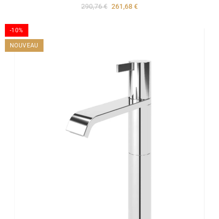
290,76 €
261,68 €
-10%
NOUVEAU