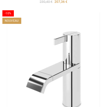
230,40 €
207,36 €
-10%
NOUVEAU