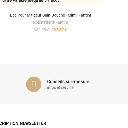
Offre valable jusqu'au 31 août
Bec Pour Mitigeur Bain-Douche - Mint - Fantini
Robinetterie Fantini
339,55 €
322,57 €
é
Conseils sur-mesure
infos et service
CRIPTION NEWSLETTER