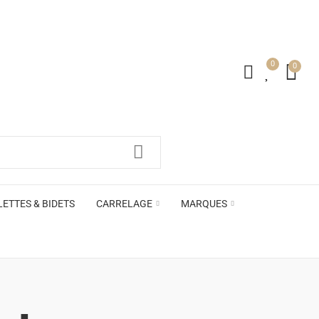
0
0
LETTES & BIDETS
CARRELAGE
MARQUES
irs ACB