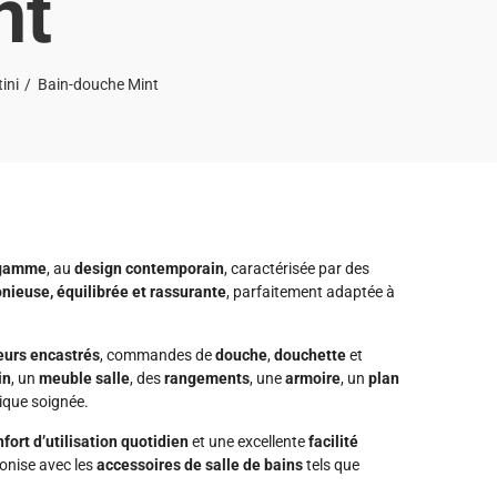
nt
ini
Bain-douche Mint
e gamme
, au
design contemporain
, caractérisée par des
nieuse, équilibrée et rassurante
, parfaitement adaptée à
eurs encastrés
, commandes de
douche
,
douchette
et
in
, un
meuble salle
, des
rangements
, une
armoire
, un
plan
ique soignée.
fort d’utilisation quotidien
et une excellente
facilité
monise avec les
accessoires de salle de bains
tels que