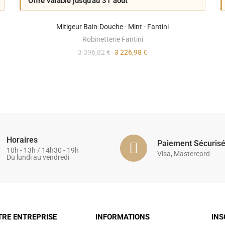
Offre valable jusqu'au 31 août
Mitigeur Bain-Douche - Mint - Fantini
Robinetterie Fantini
3 396,82 €
3 226,98 €
Horaires
Paiement Sécuris
10h - 13h / 14h30 - 19h
Visa, Mastercard
Du lundi au vendredi
TRE ENTREPRISE
INFORMATIONS
INS