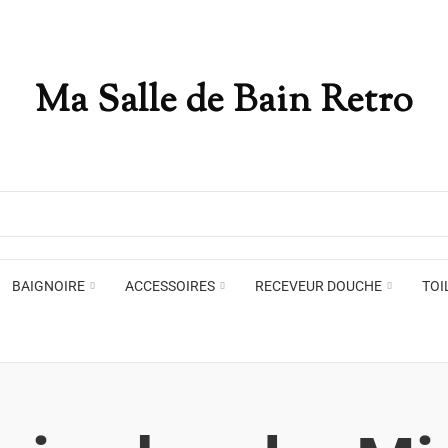
Ma Salle de Bain Retro
BAIGNOIRE
ACCESSOIRES
RECEVEUR DOUCHE
TOI
Appliques murales
Miro
Plafonniers , spots et pendants
Voir toute la marque →