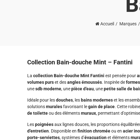
B
Accueil
Marques
Collection Bain-douche Mint – Fantini
La
collection Bain-douche Mint Fantini
est pensée pour
a
volumes purs
et des
angles émoussés
. Inspirée de
formes
une
sdb moderne
, une
pièce d’eau
, une
petite salle de bai
Idéale pour les
douches
, les
bains modernes
et les ensemb
solutions
murales
favorisant le
gain de place
. Cette robin
de toilette
ou des éléments
muraux
, permettant d’optimise
Les
poignées
aux lignes douces, les proportions équilibrée
d’entretien
. Disponible en
finition chromée
ou en
acier in
porte-serviettes
, systèmes d’
évacuation
et éléments
mur