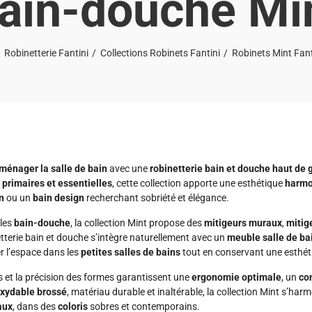
ain-douche Mi
Robinetterie Fantini
Collections Robinets Fantini
Robinets Mint Fant
ménager la salle de bain
avec une
robinetterie bain et douche haut d
 primaires et essentielles
, cette collection apporte une esthétique
harmo
n
ou un
bain design
recherchant sobriété et élégance.
les
bain-douche
, la collection Mint propose des
mitigeurs muraux
,
mitig
etterie bain et douche s’intègre naturellement avec un
meuble salle de ba
r l’espace dans les
petites salles de bains
tout en conservant une esthét
s et la précision des formes garantissent une
ergonomie optimale
, un
con
oxydable brossé
, matériau durable et inaltérable, la collection Mint s’har
aux
, dans des
coloris
sobres et contemporains.