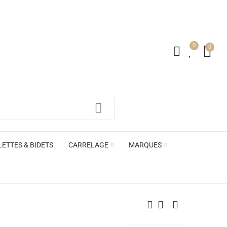
0
0
irs ACB
LETTES & BIDETS
CARRELAGE
MARQUES
irs ACB