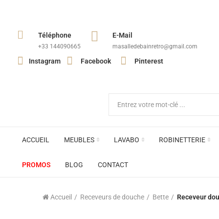
Téléphone
E-Mail
+33 144090665​
masalledebainretro@gmail.com
Instagram
Facebook
Pinterest
ACCUEIL
MEUBLES
LAVABO
ROBINETTERIE
PROMOS
BLOG
CONTACT
Accueil
Receveurs de douche
Bette
Receveur dou