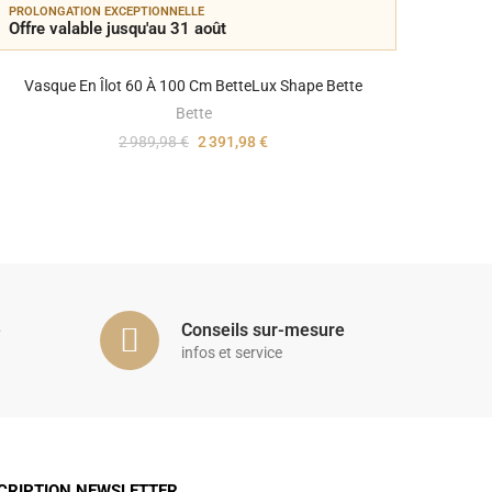
PROLONGATION EXCEPTIONNELLE
PROLON
Offre valable jusqu'au 31 août
Offre 
Vasque En Îlot 60 À 100 Cm BetteLux Shape Bette
Bette
2 989,98 €
2 391,98 €
é
Conseils sur-mesure
infos et service
CRIPTION NEWSLETTER