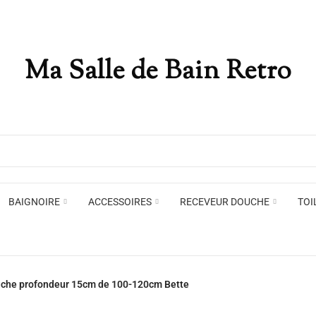
Ma Salle de Bain Retro
Appliques murales
Miro
Plafonniers , spots et pendants
Voir toute la marque →
BAIGNOIRE
ACCESSOIRES
RECEVEUR DOUCHE
TOI
Appliques murales
Miro
che profondeur 15cm de 100-120cm Bette
Plafonniers , spots et pendants
Voir toute la marque →