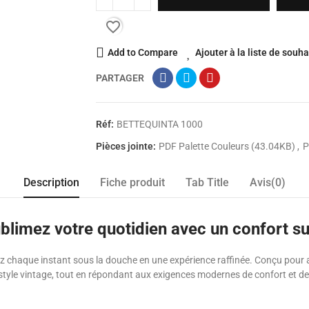
favorite_border
Add to Compare
Ajouter à la liste de souha
PARTAGER
Réf:
BETTEQUINTA 1000
Pièces jointe:
PDF Palette Couleurs (43.04KB)
P
Description
Fiche produit
Tab Title
Avis(0)
blimez votre quotidien avec un confort s
 chaque instant sous la douche en une expérience raffinée. Conçu pour al
style vintage, tout en répondant aux exigences modernes de confort et de 