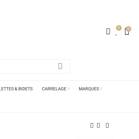
0
0
irs ACB
LETTES & BIDETS
CARRELAGE
MARQUES
irs ACB