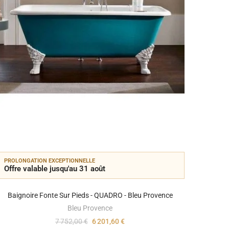
PROLONGATION EXCEPTIONNELLE
PROLON
Offre valable jusqu'au 31 août
Offre 
Baignoire Fonte Sur Pieds - QUADRO - Bleu Provence
Baignoi
Bleu Provence
7 752,00 €
6 201,60 €