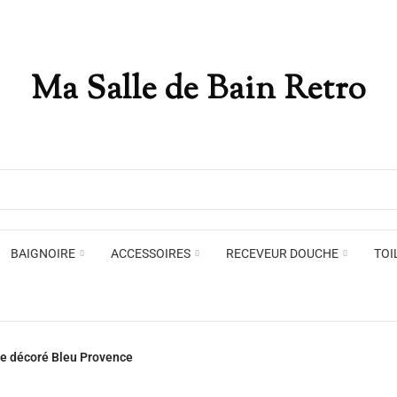
Ma Salle de Bain Retro
Appliques murales
Miro
Plafonniers , spots et pendants
Voir toute la marque →
BAIGNOIRE
ACCESSOIRES
RECEVEUR DOUCHE
TOI
Appliques murales
Miro
 décoré Bleu Provence
Plafonniers , spots et pendants
Voir toute la marque →