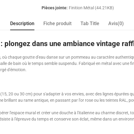
Pièces jointe:
Finition Métal (44.21KB)
Description
Fiche produit
Tab Title
Avis(0)
 plongez dans une ambiance vintage raff
nce, où chaque goutte d'eau danse sur un pommeau au caractère authentiq
alle de bain où le temps semble suspendu. Fabriqué en métal avec une finit
argé d'émotion.
 (15, 20 ou 30 cm) pour s'adapter à vos envies, avec des lignes épurées q
me brillant au rame antique, en passant par l'or rose ou les teintes RAL, p
bérer l'espace mural et créer une douche à l'italienne au charme discret, to
ésiste à l'épreuve du temps et conserve son éclat, même dans un enviro