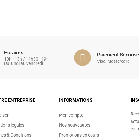
Horaires
Paiement Sécuris
10h - 13h / 14h30 - 19h
Visa, Mastercard
Du lundi au vendredi
TRE ENTREPRISE
INFORMATIONS
INS
Rece
aison
Mon compte
actu
ions légales
Nos nouveautés
comm
mes & Conditions
Promotions en cours