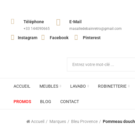
Téléphone
E-Mail
+33 144090665​
masalledebainretro@gmail.com
Instagram
Facebook
Pinterest
ACCUEIL
MEUBLES
LAVABO
ROBINETTERIE
PROMOS
BLOG
CONTACT
Accueil
Marques
Bleu Provence
Pommeau douche