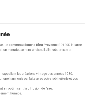
inée
ue. Le
pommeau douche Bleu Provence
RD120D incarne
ion minutieusement choisie, il allie robustesse et
ui rappellent les créations vintage des années 1930.
our une harmonie parfaite avec votre robinetterie et vos
ut en optimisant la diffusion de l'eau.
nnement humide.