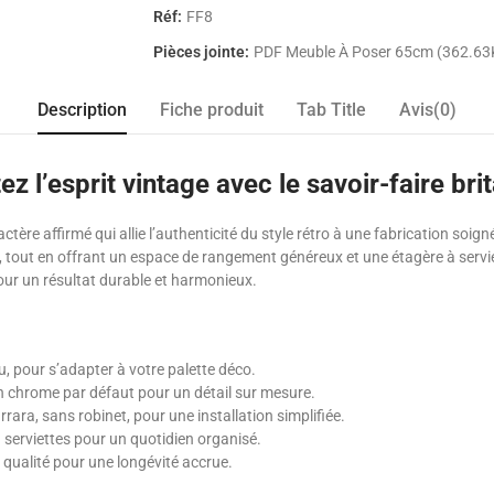
Réf:
FF8
Pièces jointe:
PDF Meuble À Poser 65cm (362.63
Description
Fiche produit
Tab Title
Avis(0)
z l’esprit vintage avec le savoir-faire bri
actère affirmé qui allie l’authenticité du style rétro à une fabrication so
, tout en offrant un espace de rangement généreux et une étagère à servie
our un résultat durable et harmonieux.
eu, pour s’adapter à votre palette déco.
on chrome par défaut pour un détail sur mesure.
rrara, sans robinet, pour une installation simplifiée.
serviettes pour un quotidien organisé.
 qualité pour une longévité accrue.