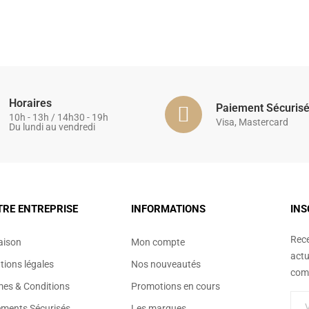
Horaires
Paiement Sécuris
10h - 13h / 14h30 - 19h
Visa, Mastercard
Du lundi au vendredi
TRE ENTREPRISE
INFORMATIONS
INS
Rece
aison
Mon compte
actu
ions légales
Nos nouveautés
comm
mes & Conditions
Promotions en cours
ements Sécurisés
Les marques