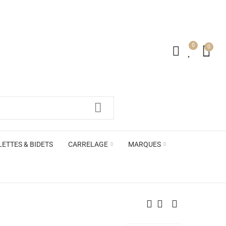
0
0
irs ACB
LETTES & BIDETS
CARRELAGE
MARQUES
irs ACB