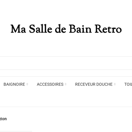
Ma Salle de Bain Retro
Appliques murales
Miro
Plafonniers , spots et pendants
Voir toute la marque →
BAIGNOIRE
ACCESSOIRES
RECEVEUR DOUCHE
TOI
Appliques murales
Miro
gton
Plafonniers , spots et pendants
Voir toute la marque →