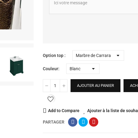
Option top
Couleur
AJOUTER AU PANIER
ACH
favorite_border
Add to Compare
Ajouter à la liste de souha
PARTAGER