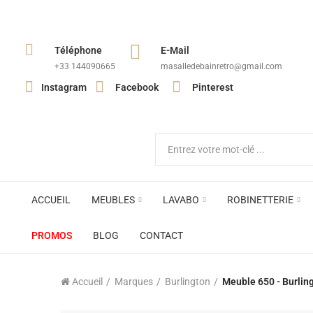
Téléphone
E-Mail
+33 144090665​
masalledebainretro@gmail.com
Instagram
Facebook
Pinterest
ACCUEIL
MEUBLES
LAVABO
ROBINETTERIE
PROMOS
BLOG
CONTACT
Accueil
Marques
Burlington
Meuble 650 - Burlin