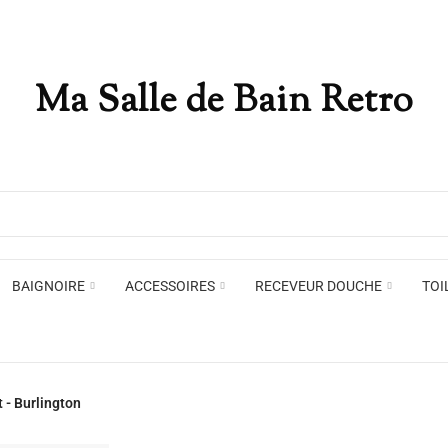
Ma Salle de Bain Retro
Appliques murales
Miro
Plafonniers , spots et pendants
Voir toute la marque →
BAIGNOIRE
ACCESSOIRES
RECEVEUR DOUCHE
TOI
Appliques murales
Miro
 - Burlington
Plafonniers , spots et pendants
Voir toute la marque →