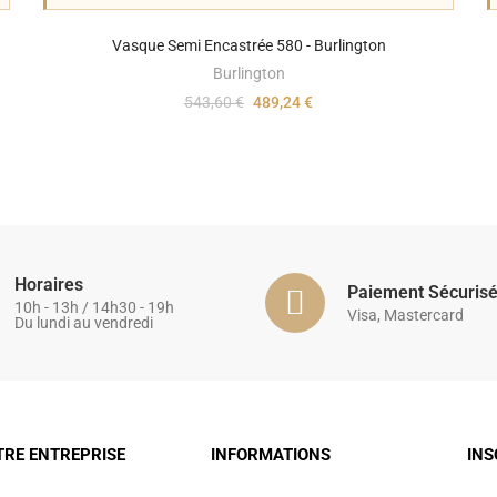
Vasque Semi Encastrée 580 - Burlington
Burlington
543,60 €
489,24 €
Horaires
Paiement Sécuris
10h - 13h / 14h30 - 19h
Visa, Mastercard
Du lundi au vendredi
TRE ENTREPRISE
INFORMATIONS
INS