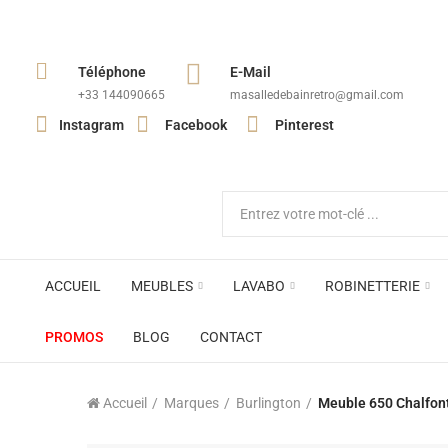
Téléphone
E-Mail
+33 144090665​
masalledebainretro@gmail.com
Instagram
Facebook
Pinterest
ACCUEIL
MEUBLES
LAVABO
ROBINETTERIE
PROMOS
BLOG
CONTACT
Accueil
Marques
Burlington
Meuble 650 Chalfont