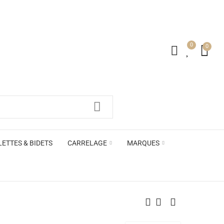
0
0
irs ACB
LETTES & BIDETS
CARRELAGE
MARQUES
irs ACB