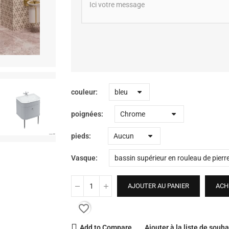
couleur
poignées
pieds
Vasque
AJOUTER AU PANIER
ACH
favorite_border
Add to Compare
Ajouter à la liste de souha