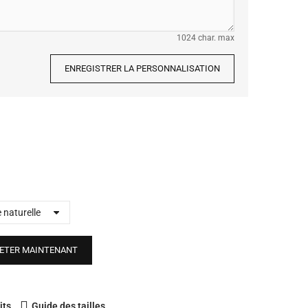
1024 char. max
ENREGISTRER LA PERSONNALISATION
ETER MAINTENANT
its
Guide des tailles