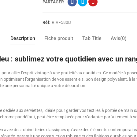
PARTAGER
Réf:
RIVF580B
Description
Fiche produit
Tab Title
Avis(0)
leu : sublimez votre quotidien avec un ra
 pour allier l’esprit vintage à une praticité au quotidien. Ce modèle à pose
en optimisant l’organisation de vos essentiels. Son design polyvalent, à l
rte une personnalité unique à votre décoration.
e dédiée aux serviettes, idéale pour garder vos textiles à portée de main
n chrome par défaut, peut être remplacée pour s’adapter parfaitement à v
ien avec des robinetteries classiques qu’avec des éléments contemporains,
 réputée, garantit une construction robuste et des finitions durables pou