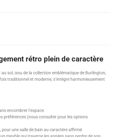
ngement rétro plein de caractère
r au sol, issu de la collection emblématique de Burlington,
a fois traditionnel et moderne, s’intègre harmonieusement
 sans encombrer l’espace.
os préférences (nous consulter pour les options
 pour une salle de bain au caractère affirmé.
r un meuble qui traverse les années sans perdre de son