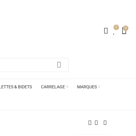
0
0
irs ACB
LETTES & BIDETS
CARRELAGE
MARQUES
irs ACB