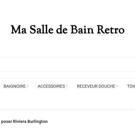
Ma Salle de Bain Retro
Appliques murales
Miro
Plafonniers , spots et pendants
Voir toute la marque →
BAIGNOIRE
ACCESSOIRES
RECEVEUR DOUCHE
TOI
Appliques murales
Miro
 poser Riviera Burlington
Plafonniers , spots et pendants
Voir toute la marque →