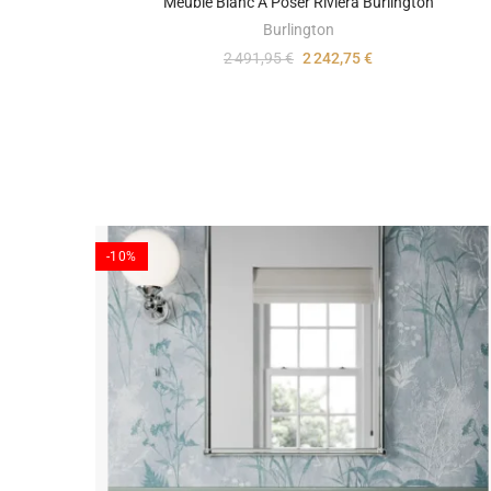
Meuble Blanc À Poser Riviera Burlington
Burlington
2 491,95 €
2 242,75 €
-10%