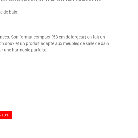
le de bain.
biances. Son format compact (58 cm de largeur) en fait un
ffon doux et un produit adapté aux meubles de salle de bain
ur une harmonie parfaite.
-10%
-10%