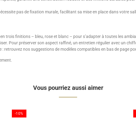
écessite pas de fixation murale, facilitant sa mise en place dans votre sal
 en trois finitions – bleu, rose et blanc – pour s’adapter à toutes les am
miser. Pour préserver son aspect raffiné, un entretien régulier avec un chi
se : retrouvez nos suggestions de modèles compatibles en bas de page po
nement.
Vous pourriez aussi aimer
-10%