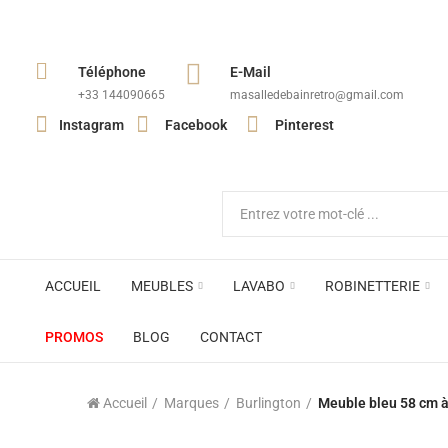
Téléphone
E-Mail
+33 144090665​
masalledebainretro@gmail.com
Instagram
Facebook
Pinterest
ACCUEIL
MEUBLES
LAVABO
ROBINETTERIE
PROMOS
BLOG
CONTACT
Accueil
Marques
Burlington
Meuble bleu 58 cm à