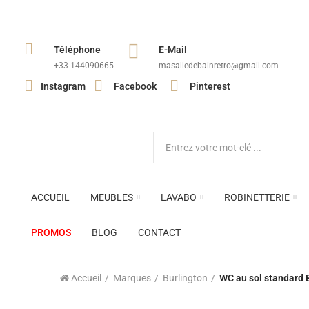
Téléphone
E-Mail
+33 144090665​
masalledebainretro@gmail.com
Instagram
Facebook
Pinterest
ACCUEIL
MEUBLES
LAVABO
ROBINETTERIE
PROMOS
BLOG
CONTACT
Accueil
Marques
Burlington
WC au sol standard 