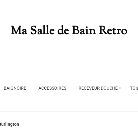
Ma Salle de Bain Retro
Appliques murales
Miro
Plafonniers , spots et pendants
Voir toute la marque →
BAIGNOIRE
ACCESSOIRES
RECEVEUR DOUCHE
TOI
Appliques murales
Miro
Burlington
Plafonniers , spots et pendants
Voir toute la marque →