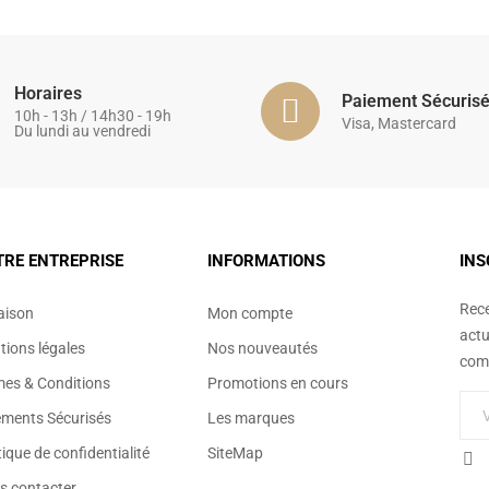
Horaires
Paiement Sécuris
10h - 13h / 14h30 - 19h
Visa, Mastercard
Du lundi au vendredi
TRE ENTREPRISE
INFORMATIONS
INS
Rece
aison
Mon compte
actu
ions légales
Nos nouveautés
comm
mes & Conditions
Promotions en cours
ements Sécurisés
Les marques
tique de confidentialité
SiteMap
s contacter