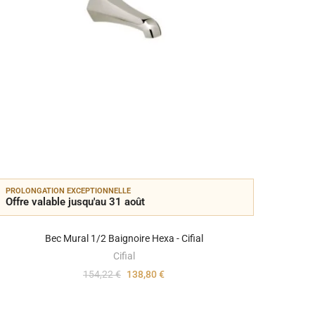
PROLONGATION EXCEPTIONNELLE
PROLON
Offre valable jusqu'au 31 août
Offre 
Bec Mural 1/2 Baignoire Hexa - Cifial
Cifial
154,22 €
138,80 €