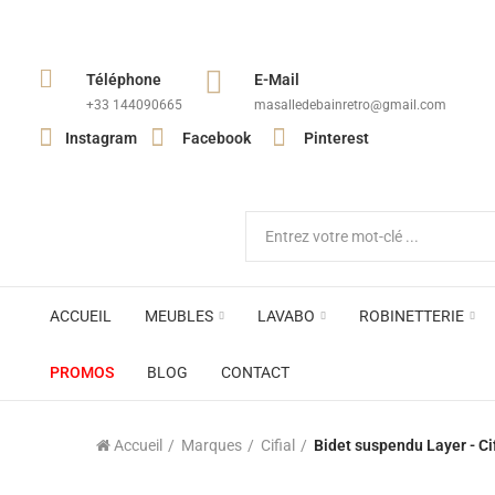
Téléphone
E-Mail
+33 144090665​
masalledebainretro@gmail.com
Instagram
Facebook
Pinterest
ACCUEIL
MEUBLES
LAVABO
ROBINETTERIE
PROMOS
BLOG
CONTACT
Accueil
Marques
Cifial
Bidet suspendu Layer - Cif