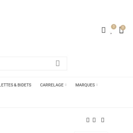
0
0
irs ACB
LETTES & BIDETS
CARRELAGE
MARQUES
irs ACB