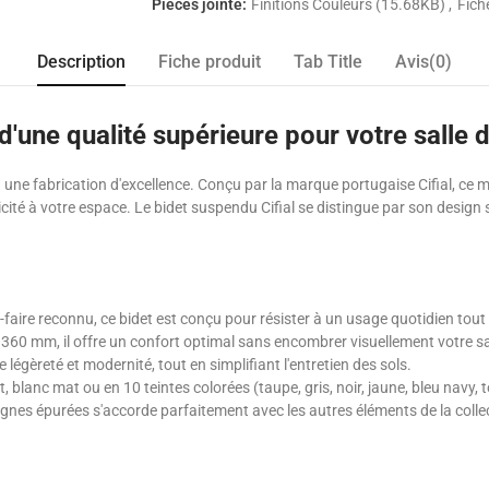
Pièces jointe:
Finitions Couleurs (15.68KB)
Fich
Description
Fiche produit
Tab Title
Avis(0)
 d'une qualité supérieure pour votre salle 
 à une fabrication d'excellence. Conçu par la marque portugaise Cifial, ce m
té à votre espace. Le bidet suspendu Cifial se distingue par son design s
r-faire reconnu, ce bidet est conçu pour résister à un usage quotidien tout
360 mm, il offre un confort optimal sans encombrer visuellement votre sal
 légèreté et modernité, tout en simplifiant l'entretien des sols.
nt, blanc mat ou en 10 teintes colorées (taupe, gris, noir, jaune, bleu nav
lignes épurées s'accorde parfaitement avec les autres éléments de la colle