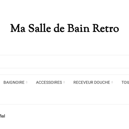
Ma Salle de Bain Retro
Appliques murales
Miro
Plafonniers , spots et pendants
Voir toute la marque →
BAIGNOIRE
ACCESSOIRES
RECEVEUR DOUCHE
TOI
Appliques murales
Miro
ial
Plafonniers , spots et pendants
Voir toute la marque →