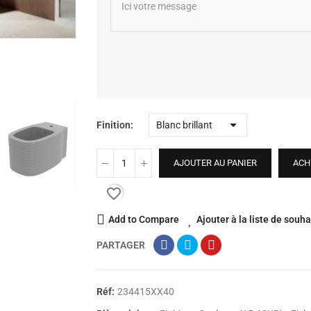
Finition
AJOUTER AU PANIER
ACH
favorite_border
Add to Compare
Ajouter à la liste de souha
PARTAGER
Réf:
234415XX40