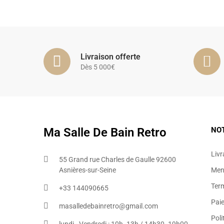
Livraison offerte
Dès 5 000€
Ma Salle De Bain Retro
NO
Livr
55 Grand rue Charles de Gaulle 92600
Asnières-sur-Seine
Ment
Ter
+33 144090665​
Pai
masalledebainretro@gmail.com
Poli