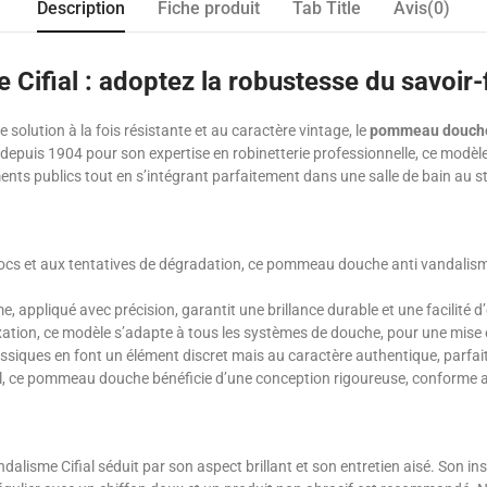
Description
Fiche produit
Tab Title
Avis(0)
ifial : adoptez la robustesse du savoir-
 solution à la fois résistante et au caractère vintage, le
pommeau douche 
epuis 1904 pour son expertise en robinetterie professionnelle, ce modèle al
ents publics tout en s’intégrant parfaitement dans une salle de bain au st
ocs et aux tentatives de dégradation, ce pommeau douche anti vandalisme 
 appliqué avec précision, garantit une brillance durable et une facilité d
fixation, ce modèle s’adapte à tous les systèmes de douche, pour une mise
assiques en font un élément discret mais au caractère authentique, parfai
fial, ce pommeau douche bénéficie d’une conception rigoureuse, conforme 
lisme Cifial séduit par son aspect brillant et son entretien aisé. Son ins