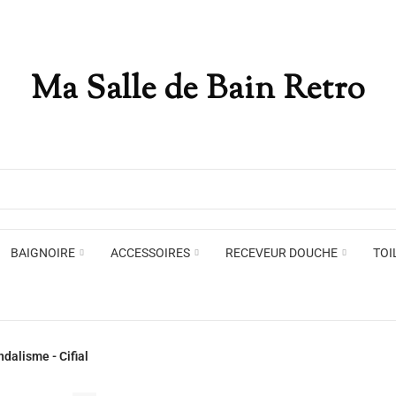
Ma Salle de Bain Retro
Appliques murales
Miro
Plafonniers , spots et pendants
Voir toute la marque →
BAIGNOIRE
ACCESSOIRES
RECEVEUR DOUCHE
TOI
Appliques murales
Miro
alisme - Cifial
Plafonniers , spots et pendants
Voir toute la marque →