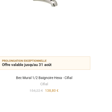
PROLONGATION EXCEPTIONNELLE
PROLON
Offre valable jusqu'au 31 août
Offre 
Bec Mural 1/2 Baignoire Hexa - Cifial
Cifial
154,22 €
138,80 €