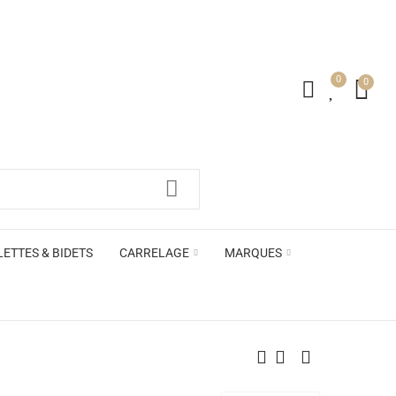
0
0
irs ACB
LETTES & BIDETS
CARRELAGE
MARQUES
irs ACB