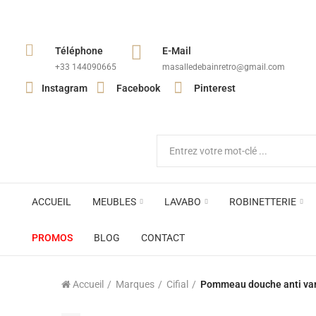
Téléphone
E-Mail
+33 144090665​
masalledebainretro@gmail.com
Instagram
Facebook
Pinterest
ACCUEIL
MEUBLES
LAVABO
ROBINETTERIE
PROMOS
BLOG
CONTACT
Accueil
Marques
Cifial
Pommeau douche anti vand