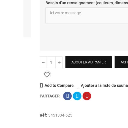
Besoin d'un renseignement (couleurs, dimens
AJOUTER AU PANIER
ACH
favorite_border
Add to Compare
Ajouter à la liste de souha
PARTAGER
Réf:
3451334-625