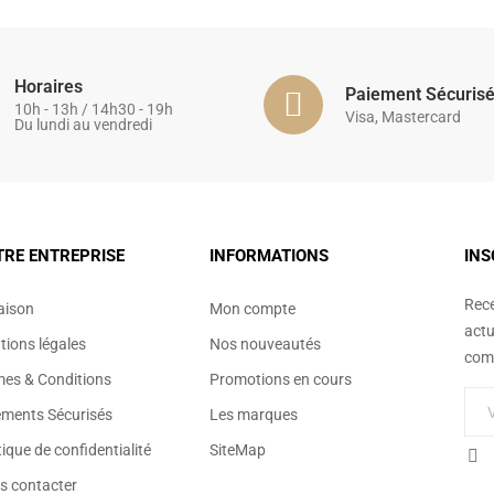
Horaires
Paiement Sécuris
10h - 13h / 14h30 - 19h
Visa, Mastercard
Du lundi au vendredi
TRE ENTREPRISE
INFORMATIONS
INS
Rece
aison
Mon compte
actu
ions légales
Nos nouveautés
comm
mes & Conditions
Promotions en cours
ements Sécurisés
Les marques
tique de confidentialité
SiteMap
s contacter