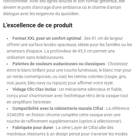
fonctionnelle. Avec ses lignes douces et son format généreux, elle
devient le point d'ancrage d'une ambiance où le charme d'antan
dialogue avec les exigences du quotidien.
L'excellence de ce produit
Format XXL pour un confort optimal
: Ses 81 cm de largeur
offrent une surface lavabo spacieuse, idéale pour les familles ou les
amateurs d'espace. La profondeur de 45,5 cm permet une
utilisation sans éclaboussures.
Palettes de couleurs audacieuses ou classiques
: Choisissez
entre le blanc brillant pour une touche lumineuse, le blanc mat pour
un rendu contemporain, ou osez les teintes colorées (taupe, gris,
noir, jaune, bleu navy ou topaze) pour affirmer votre style.
Vidage Clic Clac inclus
: Un mécanisme silencieux et fiable,
conçu pour s'harmoniser avec l'esthétique rétro de la vasque tout
en simplifiant l'entretien.
Compatibilité avec la robinetterie murale Cifial
: La référence
32402R9- en finition chrome complète cette vasque avec une
touche de raffinement supplémentaire (option à sélectionner).
Fabriquée pour durer
: La série Layer de Cifial allie des
matériaux résistants à un design pensé pour traverser les modes