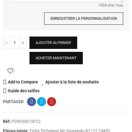
1024 char. max
ENREGISTRER LA PERSONNALISATION
AJOUTER AU PANIER
ACHETER MAINTENANT
favorite_border
Add to Compare
Ajouter à la liste de souhaits
Guide des tailles
PARTAGER
Réf:
P2903501SFC2
Pièces jointe:
Fiche Technique Wc Suspendu R2 (12.74KB)