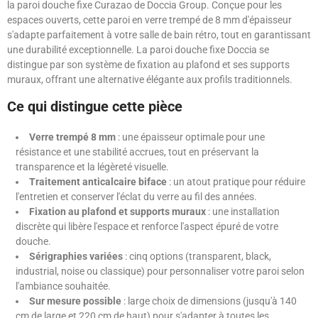
la paroi douche fixe Curazao de Doccia Group. Conçue pour les
espaces ouverts, cette paroi en verre trempé de 8 mm d'épaisseur
s'adapte parfaitement à votre salle de bain rétro, tout en garantissant
une durabilité exceptionnelle. La paroi douche fixe Doccia se
distingue par son système de fixation au plafond et ses supports
muraux, offrant une alternative élégante aux profils traditionnels.
Ce qui distingue cette pièce
Verre trempé 8 mm
: une épaisseur optimale pour une
résistance et une stabilité accrues, tout en préservant la
transparence et la légèreté visuelle.
Traitement anticalcaire biface
: un atout pratique pour réduire
l'entretien et conserver l'éclat du verre au fil des années.
Fixation au plafond et supports muraux
: une installation
discrète qui libère l'espace et renforce l'aspect épuré de votre
douche.
Sérigraphies variées
: cinq options (transparent, black,
industrial, noise ou classique) pour personnaliser votre paroi selon
l'ambiance souhaitée.
Sur mesure possible
: large choix de dimensions (jusqu'à 140
cm de large et 220 cm de haut) pour s'adapter à toutes les