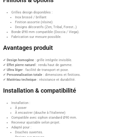
Finitions & options
Grilles design disponibles :
Inox brossé / brillant
Finition assortie (résine)
Designs décoratifs (Zen, Tribal, Forest…)
Bonde Ø90 mm compatible (Doccia / Viega).
Fabrication sur mesure possible.
Avantages produit
✔
Design homogène
: grille intégrée invisible.
✔
Effet pierre naturel
: rendu haut de gamme.
✔
Ultra léger
: facilité de transport et pose.
✔
Personnalisation totale
: dimensions et finitions.
✔
Matériau technique
: résistance et durabilité.
Installation & compatibilité
Installation :
À poser
À encastrer (douche à l’italienne)
Compatible avec siphon standard Ø90 mm.
Receveur ajustable selon projet.
Adapté pour :
Douches ouvertes.