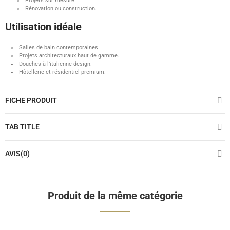
Projets sur mesure.
Rénovation ou construction.
Utilisation idéale
Salles de bain contemporaines.
Projets architecturaux haut de gamme.
Douches à l’italienne design.
Hôtellerie et résidentiel premium.
FICHE PRODUIT
TAB TITLE
AVIS(0)
Produit de la même catégorie