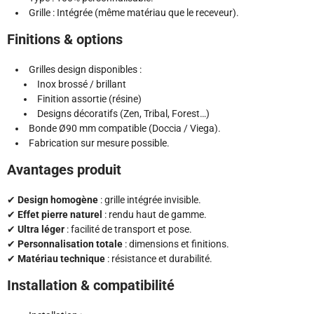
Grille : Intégrée (même matériau que le receveur).
Finitions & options
Grilles design disponibles :
Inox brossé / brillant
Finition assortie (résine)
Designs décoratifs (Zen, Tribal, Forest…)
Bonde Ø90 mm compatible (Doccia / Viega).
Fabrication sur mesure possible.
Avantages produit
✔
Design homogène
: grille intégrée invisible.
✔
Effet pierre naturel
: rendu haut de gamme.
✔
Ultra léger
: facilité de transport et pose.
✔
Personnalisation totale
: dimensions et finitions.
✔
Matériau technique
: résistance et durabilité.
Installation & compatibilité