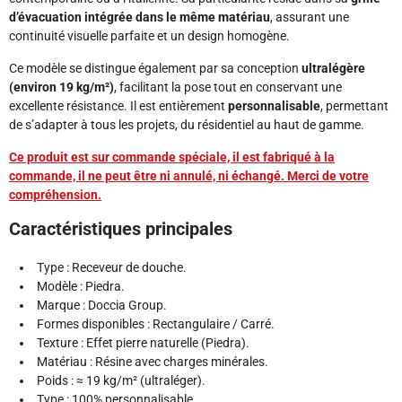
d’évacuation intégrée dans le même matériau
, assurant une
continuité visuelle parfaite et un design homogène.
Ce modèle se distingue également par sa conception
ultralégère
(environ 19 kg/m²)
, facilitant la pose tout en conservant une
excellente résistance. Il est entièrement
personnalisable
, permettant
de s’adapter à tous les projets, du résidentiel au haut de gamme.
Ce produit est sur commande spéciale, il est fabriqué à la
commande, il ne peut être ni annulé, ni échangé. Merci de votre
compréhension.
Caractéristiques principales
Type : Receveur de douche.
Modèle : Piedra.
Marque : Doccia Group.
Formes disponibles : Rectangulaire / Carré.
Texture : Effet pierre naturelle (Piedra).
Matériau : Résine avec charges minérales.
Poids : ≈ 19 kg/m² (ultraléger).
Type : 100% personnalisable.