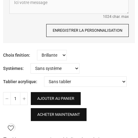
1024 char. max
ENREGISTRER LA PERSONNALISATION
Choix finition
Systèmes
Tablier acrylique
AJOUTER AU PANIER
ACHETER MAINTENANT
favorite_border