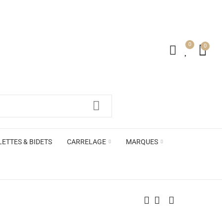
0
0
irs ACB
LETTES & BIDETS
CARRELAGE
MARQUES
irs ACB