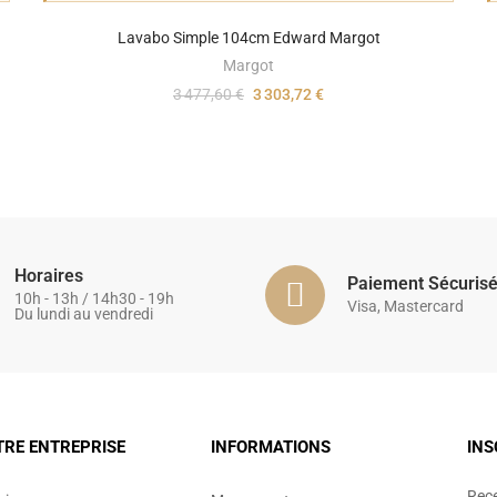
Lavabo Simple 104cm Edward Margot
Margot
3 477,60 €
3 303,72 €
Horaires
Paiement Sécuris
10h - 13h / 14h30 - 19h
Visa, Mastercard
Du lundi au vendredi
TRE ENTREPRISE
INFORMATIONS
INS
Rece