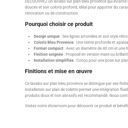
DÉCOUVREZ un lavabo sur plan bleu provence qui incarne l’
douces et son coloris profond, idéal pour apporter du carac
rénovation ou de construction.
Pourquoi choisir ce produit
Design unique
: Ses lignes arrondies et son style rétr
Coloris Bleu Provence
: Une teinte profonde et apais
Format compact
: Avec un diamètre de 40 cm et une h
Finition soignée
: Proposé en version mate ou brillante
Installation simplifiée
: Conçu pour une pose sur plan d
Finitions et mise en œuvre
Ce lavabo sur plan bleu provence se distingue par ses finit
installation sur plan de toilette permet une intégration flu
produits doux et non abrasifs est recommandé. Nous contact
Visitez notre showroom pour découvrir ce produit et bénéfic