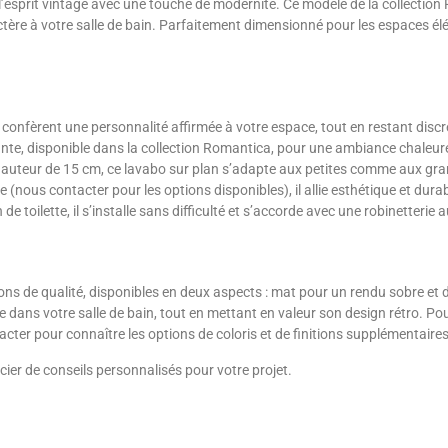
esprit vintage avec une touche de modernité. Ce modèle de la collection
tère à votre salle de bain. Parfaitement dimensionné pour les espaces élé
o confèrent une personnalité affirmée à votre espace, tout en restant discre
ante, disponible dans la collection Romantica, pour une ambiance chaleur
auteur de 15 cm, ce lavabo sur plan s’adapte aux petites comme aux grand
 (nous contacter pour les options disponibles), il allie esthétique et durabi
e toilette, il s’installe sans difficulté et s’accorde avec une robinetterie
ions de qualité, disponibles en deux aspects : mat pour un rendu sobre et 
ide dans votre salle de bain, tout en mettant en valeur son design rétro. Po
er pour connaître les options de coloris et de finitions supplémentaires
ier de conseils personnalisés pour votre projet.