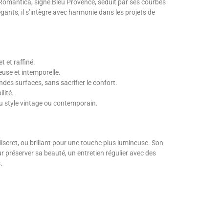
 Romantica, signé Bleu Provence, séduit par ses courbes
gants, il s’intègre avec harmonie dans les projets de
t et raffiné.
euse et intemporelle.
es surfaces, sans sacrifier le confort.
lité.
 au style vintage ou contemporain.
discret, ou brillant pour une touche plus lumineuse. Son
ur préserver sa beauté, un entretien régulier avec des
.