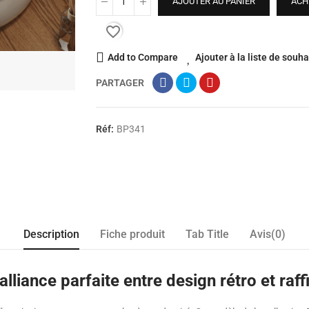
AJOUTER AU PANIER
ACH
favorite_border
Add to Compare
Ajouter à la liste de souha
PARTAGER
Réf:
BP341
Description
Fiche produit
Tab Title
Avis(0)
’alliance parfaite entre design rétro et r