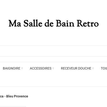
Ma Salle de Bain Retro
Appliques murales
Miro
Plafonniers , spots et pendants
Voir toute la marque →
BAIGNOIRE
ACCESSOIRES
RECEVEUR DOUCHE
TOI
Appliques murales
Miro
ca - Bleu Provence
Plafonniers , spots et pendants
Voir toute la marque →