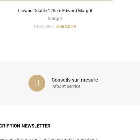
Lavabo Double 125cm Edward Margot
Margot
5 645,88 €
5 363,59 €
é
Conseils sur-mesure
infos et service
CRIPTION NEWSLETTER
vez une fois par mois nos nouveautés, promotions,