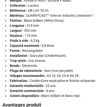
Marque :
House of Rohl / Victoria + Albert.
Collection :
Laceno.
Référence :
UB-LAC-52-IO.
Matériau :
QUARRYCAST™ riche en Volcanic Limestone™.
Finition :
Blanc brillant (White Gloss).
Longueur :
518 mm.
Largeur :
392 mm.
Hauteur :
170 mm.
Poids à vide :
6,3 kg
Capacité maximale :
9,8 litres.
Forme :
Rectangulaire.
Installation :
Sous plan (Undermount).
Trop-plein :
Oui, interne.
Bonde :
Décentrée.
Plage de robinetterie :
Non (non perçable).
Vidages recommandés :
Kit 22, Kit 25 et Kit 28.
Fabrication :
Coulée d'une seule pièce et finition artisanale.
Garantie résidentielle :
25 ans.
Garantie commerciale :
8 ans.
Coloris disponibles :
Blanc brillant et blanc mat.
Avantages produit