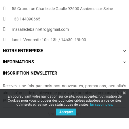
55 Grand rue Charles de Gaulle 92600 Asnières-sur-Seine
+33 144090665​
masalledebainretro@gmail.com
lundi - Vendredi : 10h -13h / 14h30 -19h00
NOTRE ENTREPRISE
INFORMATIONS
INSCRIPTION NEWSLETTER
Recevez une fois par mois nos nouveautés, promotions, actualités
ainsi qu'un code de bienvenue pour votre première commande. Vous
En poursuivant votre navigation sur ce site, vous acceptez l\'utilisation de
pourrez vous désinscrire à tout moment.
Cookies pour vous proposer des publicités ciblées adaptées à vos centres
d\'intérêts et réaliser des statistiques de visites.
En savoir plus.
Accepter