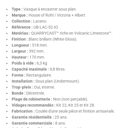
Type :
Vasque à encastrer sous plan.
Marque :
House of Rohl / Victoria + Albert.
Collection :
Laceno.
Référence :
UB-LAC-52-IO.
Matériau :
QUARRYCAST™ riche en Volcanic Limestone™.
Finition :
Blanc brillant (White Gloss).
Longueur :
518 mm.
Largeur :
392 mm.
Hauteur :
170 mm.
Poids à vide :
6,3 kg
Capacité maximale :
9,8 litres.
Forme :
Rectangulaire.
Installation :
Sous plan (Undermount).
Trop-plein :
Oui, interne.
Bonde :
Décentrée.
Plage de robinetterie :
Non (non perçable).
Vidages recommandés :
Kit 22, Kit 25 et Kit 28.
Fabrication :
Coulée d'une seule pièce et finition artisanale.
Garantie résidentielle :
25 ans.
Garantie commerciale :
8 ans.