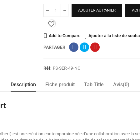
AJOUTER AU PANIER
ACH
favorite_border
Add to Compare
Ajouter à la liste de souha
PARTAGER
Réf:
FS-SER-49-NO
Description
Fiche produit
Tab Title
Avis(0)
rt
lbert) est une création contemporaine née d’une collaboration avec la sc