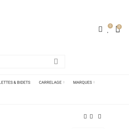
0
0
irs ACB
LETTES & BIDETS
CARRELAGE
MARQUES
irs ACB