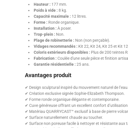
Hauteur :
177 mm.
Poids à vide :
8 kg.
Capacité maximale :
12 litres.
Forme :
Ronde organique.
Installation :
À poser.
Trop-plein :
Non.
Plage de robinetterie :
Non (non perçable).
Vidages recommandés :
Kit 22, Kit 24, Kit 25 et Kit 1
Coloris extérieurs disponibles :
Plus de 200 teintes RA
Fabrication :
Coulée d'une seule pièce et finition artis
Garantie résidentielle :
25 ans.
Avantages produit
✔ Design sculptural inspiré du mouvement naturel de l’eau
✔ Création exclusive signée Sophie-Elizabeth Thompson.
✔ Forme ronde organique élégante et contemporaine.
✔ Cuve généreuse offrant un excellent confort d’utilisation
✔ Matériau QUARRYCAST™ exclusif à base de pierre volca
✔ Surface naturellement chaude au toucher.
✔ Surface non poreuse facile à nettoyer et résistante aux 