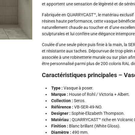
et apportent une sensation de légèreté et de séré
Fabriquée en QUARRYCAST™, le matériau exclusif d
résines haute performance, cette vasque bénéficie
naturellement chaude au toucher et d’une excellente
sculpturales et lui confère une élégance intemporel
Coulée d’une seule pièce puis finie à la main, la 
et résistante aux taches. Dépourvue de trop-plein e
associée à une robinetterie murale ou sur plan afin
être personnalisé parmi plus de 200 coloris RAL dis
Caractéristiques principales – V
Type :
Vasque à poser.
Marque :
House of Rohl / Victoria + Albert.
Collection :
Seros.
Référence :
VB-SER-49-NO.
Designer :
Sophie-Elizabeth Thompson.
Matériau :
QUARRYCAST™ riche en Volcanic 
Finition :
Blanc brillant (White Gloss).
Diamètre :
490 mm.