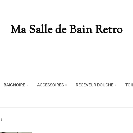
Ma Salle de Bain Retro
Appliques murales
Miro
Plafonniers , spots et pendants
Voir toute la marque →
BAIGNOIRE
ACCESSOIRES
RECEVEUR DOUCHE
TOI
Appliques murales
Miro
rt
Plafonniers , spots et pendants
Voir toute la marque →