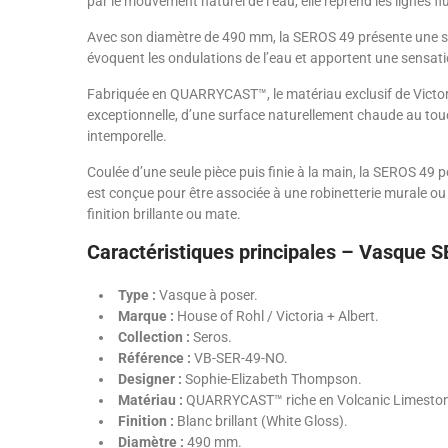
par le mouvement naturel de l’eau, elle reprend les lignes f
Avec son diamètre de 490 mm, la SEROS 49 présente une silh
évoquent les ondulations de l’eau et apportent une sensat
Fabriquée en QUARRYCAST™, le matériau exclusif de Victor
exceptionnelle, d’une surface naturellement chaude au touche
intemporelle.
Coulée d’une seule pièce puis finie à la main, la SEROS 49 p
est conçue pour être associée à une robinetterie murale ou 
finition brillante ou mate.
Caractéristiques principales – Vasque 
Type :
Vasque à poser.
Marque :
House of Rohl / Victoria + Albert.
Collection :
Seros.
Référence :
VB-SER-49-NO.
Designer :
Sophie-Elizabeth Thompson.
Matériau :
QUARRYCAST™ riche en Volcanic Limesto
Finition :
Blanc brillant (White Gloss).
Diamètre :
490 mm.