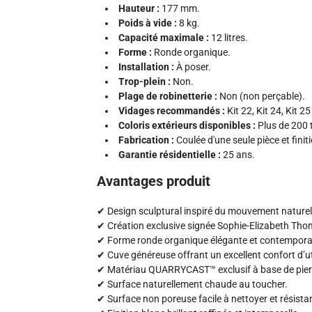
Hauteur :
177 mm.
Poids à vide :
8 kg.
Capacité maximale :
12 litres.
Forme :
Ronde organique.
Installation :
À poser.
Trop-plein :
Non.
Plage de robinetterie :
Non (non perçable).
Vidages recommandés :
Kit 22, Kit 24, Kit 25
Coloris extérieurs disponibles :
Plus de 200 t
Fabrication :
Coulée d'une seule pièce et finit
Garantie résidentielle :
25 ans.
Avantages produit
✔ Design sculptural inspiré du mouvement naturel 
✔ Création exclusive signée Sophie-Elizabeth Th
✔ Forme ronde organique élégante et contempora
✔ Cuve généreuse offrant un excellent confort d’ut
✔ Matériau QUARRYCAST™ exclusif à base de pier
✔ Surface naturellement chaude au toucher.
✔ Surface non poreuse facile à nettoyer et résista