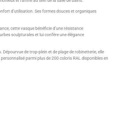
onieux et raffiné au sein de la salle de bains.
nfort d’utilisation. Ses formes douces et organiques
nce, cette vasque bénéficie d’une résistance
ourbes sculpturales et lui confère une élégance
 Dépourvue de trop-plein et de plage de robinetterie, elle
re personnalisé parmi plus de 200 coloris RAL disponibles en