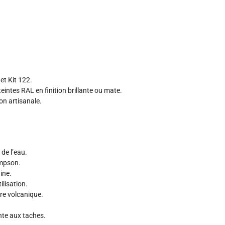
 et Kit 122.
eintes RAL en finition brillante ou mate.
ion artisanale.
de l’eau.
ompson.
ine.
ilisation.
re volcanique.
nte aux taches.