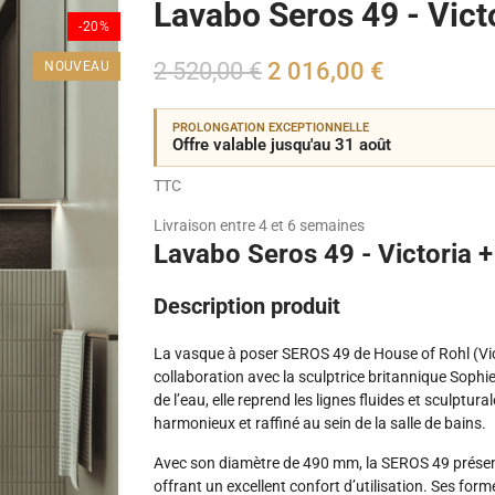
Lavabo Seros 49 - Victo
-20%
2 520,00 €
2 016,00 €
NOUVEAU
PROLONGATION EXCEPTIONNELLE
Offre valable jusqu'au 31 août
TTC
Livraison entre 4 et 6 semaines
Lavabo Seros 49 - Victoria +
Description produit
La vasque à poser SEROS 49 de House of Rohl (Vic
collaboration avec la sculptrice britannique Soph
de l’eau, elle reprend les lignes fluides et sculptu
harmonieux et raffiné au sein de la salle de bains.
Avec son diamètre de 490 mm, la SEROS 49 présent
offrant un excellent confort d’utilisation. Ses fo