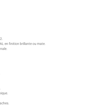
22.
L en finition brillante ou mate.
anale.
.
.
nique.
taches.