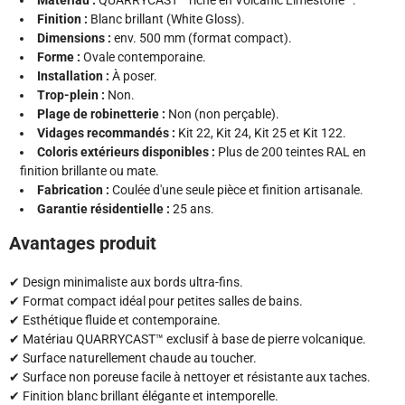
Matériau :
QUARRYCAST™ riche en Volcanic Limestone™.
Finition :
Blanc brillant (White Gloss).
Dimensions :
env. 500 mm (format compact).
Forme :
Ovale contemporaine.
Installation :
À poser.
Trop-plein :
Non.
Plage de robinetterie :
Non (non perçable).
Vidages recommandés :
Kit 22, Kit 24, Kit 25 et Kit 122.
Coloris extérieurs disponibles :
Plus de 200 teintes RAL en
finition brillante ou mate.
Fabrication :
Coulée d'une seule pièce et finition artisanale.
Garantie résidentielle :
25 ans.
Avantages produit
✔ Design minimaliste aux bords ultra-fins.
✔ Format compact idéal pour petites salles de bains.
✔ Esthétique fluide et contemporaine.
✔ Matériau QUARRYCAST™ exclusif à base de pierre volcanique.
✔ Surface naturellement chaude au toucher.
✔ Surface non poreuse facile à nettoyer et résistante aux taches.
✔ Finition blanc brillant élégante et intemporelle.