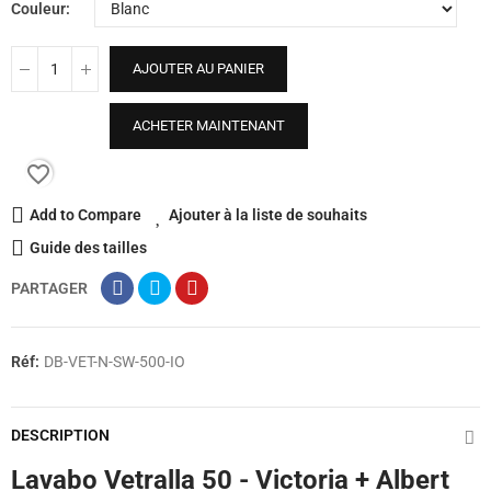
Couleur
AJOUTER AU PANIER
ACHETER MAINTENANT
favorite_border
Add to Compare
Ajouter à la liste de souhaits
Guide des tailles
PARTAGER
Réf:
DB-VET-N-SW-500-IO
DESCRIPTION
Lavabo Vetralla 50 - Victoria + Albert