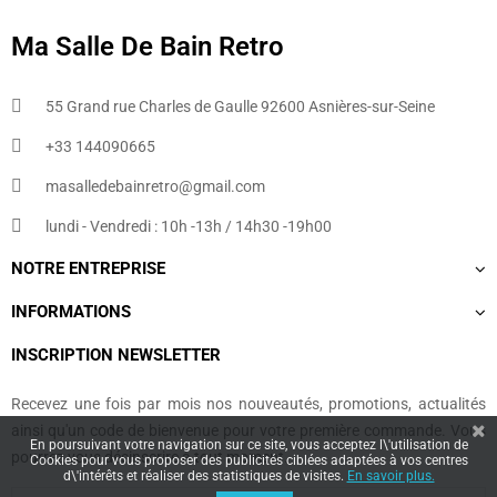
Ma Salle De Bain Retro
55 Grand rue Charles de Gaulle 92600 Asnières-sur-Seine
+33 144090665​
masalledebainretro@gmail.com
lundi - Vendredi : 10h -13h / 14h30 -19h00
NOTRE ENTREPRISE
INFORMATIONS
INSCRIPTION NEWSLETTER
Recevez une fois par mois nos nouveautés, promotions, actualités
ainsi qu'un code de bienvenue pour votre première commande. Vous
En poursuivant votre navigation sur ce site, vous acceptez l\'utilisation de
pourrez vous désinscrire à tout moment.
Cookies pour vous proposer des publicités ciblées adaptées à vos centres
d\'intérêts et réaliser des statistiques de visites.
En savoir plus.