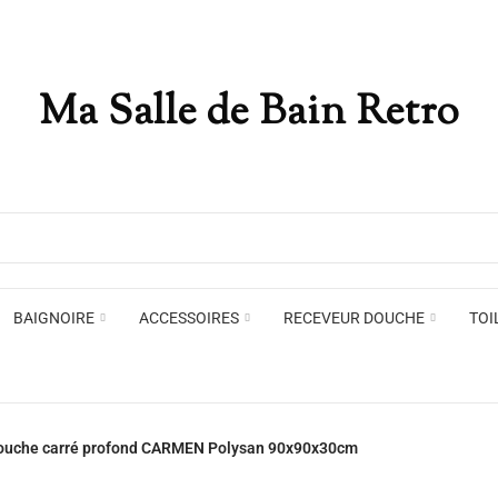
Ma Salle de Bain Retro
Appliques murales
Miro
Plafonniers , spots et pendants
Voir toute la marque →
BAIGNOIRE
ACCESSOIRES
RECEVEUR DOUCHE
TOI
Appliques murales
Miro
ouche carré profond CARMEN Polysan 90x90x30cm
Plafonniers , spots et pendants
Voir toute la marque →