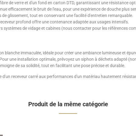
e fibre de verre et d'un fond en carton DTD, garantissant une résistance o
ténue efficacement le bruit de l'eau, pour une expérience de douche plus se
s de glissement, tout en conservant une facilité d'entretien remarquable.
e receveur profond offre une contenance adaptée aux usages intensifs.
rs systèmes de vidage et cabines (nous contacter pour les références com
ion blanche immaculée, idéale pour créer une ambiance lumineuse et épurée
. Pour une installation optimale, prévoyez un siphon à déchets adapté (no
igne de sa solidité, tout en facilitant une pose précise et durable.
sobre d'un receveur carré aux performances d'un matériau hautement résista
Produit de la même catégorie