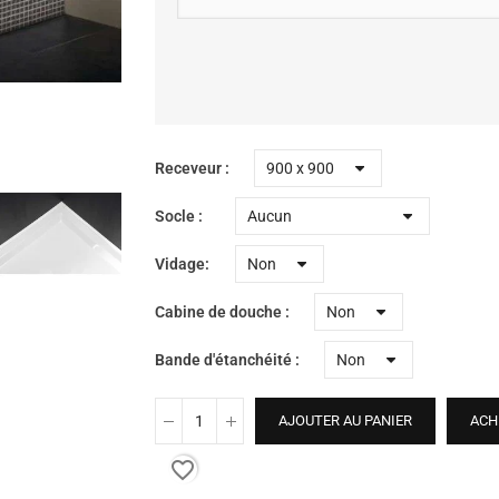
Receveur
Socle
Vidage
Cabine de douche
Bande d'étanchéité
AJOUTER AU PANIER
ACH
favorite_border