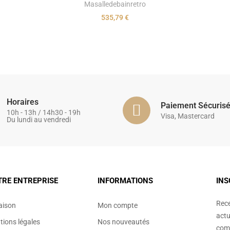
Masalledebainretro
535,79 €
Horaires
Paiement Sécuris
10h - 13h / 14h30 - 19h
Visa, Mastercard
Du lundi au vendredi
TRE ENTREPRISE
INFORMATIONS
INS
Rece
aison
Mon compte
actu
ions légales
Nos nouveautés
comm