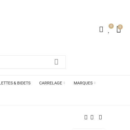
0
0
irs ACB
LETTES & BIDETS
CARRELAGE
MARQUES
irs ACB