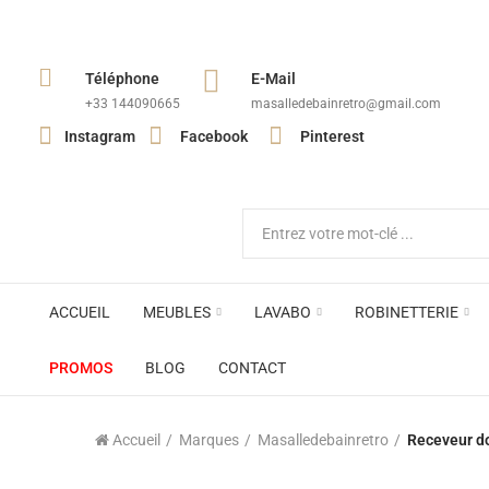
Téléphone
E-Mail
+33 144090665​
masalledebainretro@gmail.com
Instagram
Facebook
Pinterest
ACCUEIL
MEUBLES
LAVABO
ROBINETTERIE
PROMOS
BLOG
CONTACT
Accueil
Marques
Masalledebainretro
Receveur d