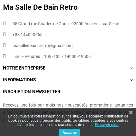
Ma Salle De Bain Retro
55 Grand rue Charles de Gaulle 92600 Asnières-sur-Seine
+33 144090665​
masalledebainretro@gmail.com
lundi - Vendredi : 10h -13h / 14h30 -19h00
NOTRE ENTREPRISE
INFORMATIONS
INSCRIPTION NEWSLETTER
Recevez une fois par mois nos nouveautés, promotions, actualités
ainsi qu'un code de bienvenue pour votre première commande. Vous
En poursuivant votre navigation sur ce site, vous acceptez l\'utilisation de
pourrez vous désinscrire à tout moment.
Cookies pour vous proposer des publicités ciblées adaptées à vos centres
d\'intérêts et réaliser des statistiques de visites.
En savoir plus.
Accepter