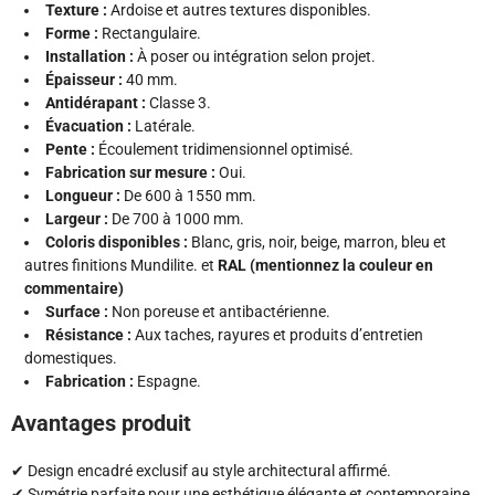
Texture :
Ardoise et autres textures disponibles.
Forme :
Rectangulaire.
Installation :
À poser ou intégration selon projet.
Épaisseur :
40 mm.
Antidérapant :
Classe 3.
Évacuation :
Latérale.
Pente :
Écoulement tridimensionnel optimisé.
Fabrication sur mesure :
Oui.
Longueur :
De 600 à 1550 mm.
Largeur :
De 700 à 1000 mm.
Coloris disponibles :
Blanc, gris, noir, beige, marron, bleu et
autres finitions Mundilite. et
RAL (mentionnez la couleur en
commentaire)
Surface :
Non poreuse et antibactérienne.
Résistance :
Aux taches, rayures et produits d’entretien
domestiques.
Fabrication :
Espagne.
Avantages produit
✔ Design encadré exclusif au style architectural affirmé.
✔ Symétrie parfaite pour une esthétique élégante et contemporaine.