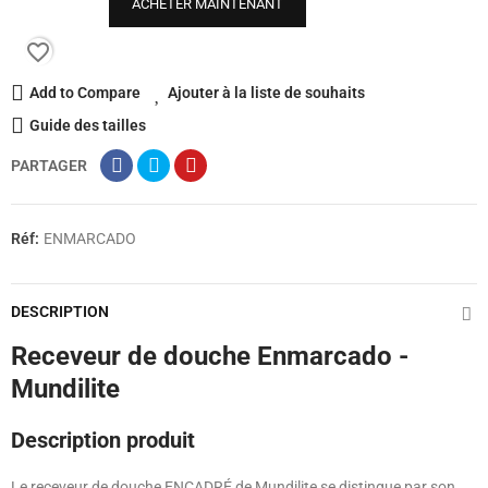
ACHETER MAINTENANT
favorite_border
Add to Compare
Ajouter à la liste de souhaits
Guide des tailles
PARTAGER
Réf:
ENMARCADO
DESCRIPTION
Receveur de douche Enmarcado -
Mundilite
Description produit
Le receveur de douche ENCADRÉ de Mundilite se distingue par son