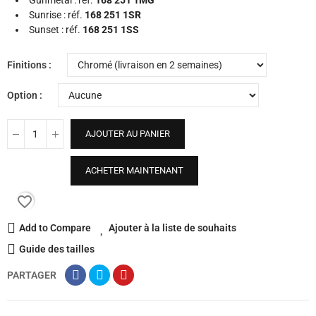
Gunmetal : réf.
168 251 1MG
Sunrise : réf.
168 251 1SR
Sunset : réf.
168 251 1SS
Finitions
Option
AJOUTER AU PANIER
ACHETER MAINTENANT
favorite_border
Add to Compare
Ajouter à la liste de souhaits
Guide des tailles
PARTAGER