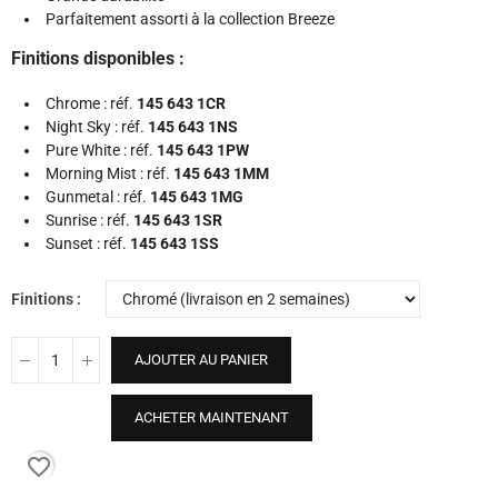
Parfaitement assorti à la collection Breeze
Finitions disponibles :
Chrome : réf.
145 643 1CR
Night Sky : réf.
145 643 1NS
Pure White : réf.
145 643 1PW
Morning Mist : réf.
145 643 1MM
Gunmetal : réf.
145 643 1MG
Sunrise : réf.
145 643 1SR
Sunset : réf.
145 643 1SS
Finitions
AJOUTER AU PANIER
ACHETER MAINTENANT
favorite_border