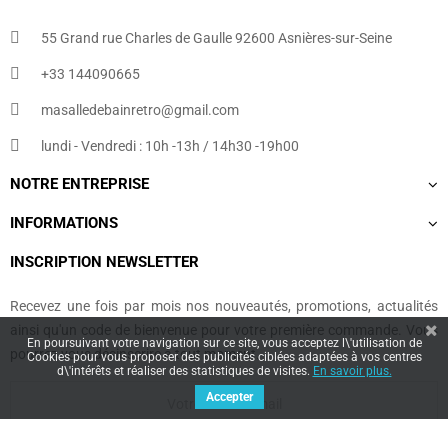
55 Grand rue Charles de Gaulle 92600 Asnières-sur-Seine
+33 144090665​
masalledebainretro@gmail.com
lundi - Vendredi : 10h -13h / 14h30 -19h00
NOTRE ENTREPRISE
INFORMATIONS
INSCRIPTION NEWSLETTER
Recevez une fois par mois nos nouveautés, promotions, actualités
ainsi qu'un code de bienvenue pour votre première commande. Vous
En poursuivant votre navigation sur ce site, vous acceptez l\'utilisation de
pourrez vous désinscrire à tout moment.
Cookies pour vous proposer des publicités ciblées adaptées à vos centres
d\'intérêts et réaliser des statistiques de visites.
En savoir plus.
Accepter