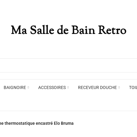
Ma Salle de Bain Retro
Appliques murales
Miro
Plafonniers , spots et pendants
Voir toute la marque →
BAIGNOIRE
ACCESSOIRES
RECEVEUR DOUCHE
TOI
Appliques murales
Miro
he thermostatique encastré Elo Bruma
Plafonniers , spots et pendants
Voir toute la marque →