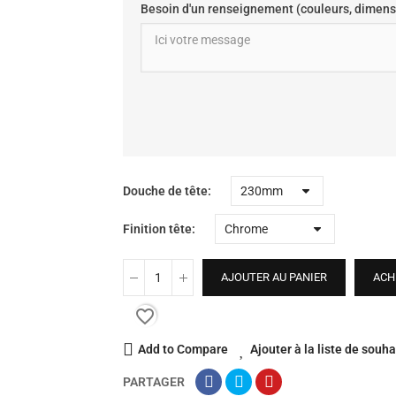
Besoin d'un renseignement (couleurs, dimens
Douche de tête
Finition tête
AJOUTER AU PANIER
ACH
favorite_border
Add to Compare
Ajouter à la liste de souha
PARTAGER