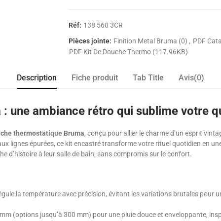
Réf:
138 560 3CR
Pièces jointe:
Finition Metal Bruma (0)
PDF Cata
PDF Kit De Douche Thermo (117.96KB)
Description
Fiche produit
Tab Title
Avis(0)
: une ambiance rétro qui sublime votre q
uche thermostatique Bruma
, conçu pour allier le charme d’un esprit vi
 aux lignes épurées, ce kit encastré transforme votre rituel quotidien en un
he d’histoire à leur salle de bain, sans compromis sur le confort.
égule la température avec précision, évitant les variations brutales pour
mm (options jusqu’à 300 mm) pour une pluie douce et enveloppante, insp