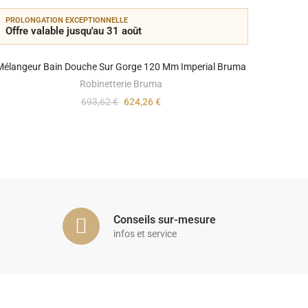
PROLONGATION EXCEPTIONNELLE
PROLON
Offre valable jusqu'au 31 août
Offre 
Mélangeur Bain Douche Sur Gorge 120 Mm Imperial Bruma
M
Robinetterie Bruma
693,62 €
624,26 €
é
Conseils sur-mesure
infos et service