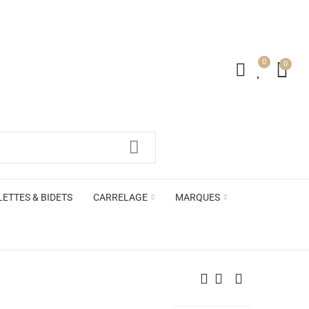
0
0
irs ACB
LETTES & BIDETS
CARRELAGE
MARQUES
irs ACB