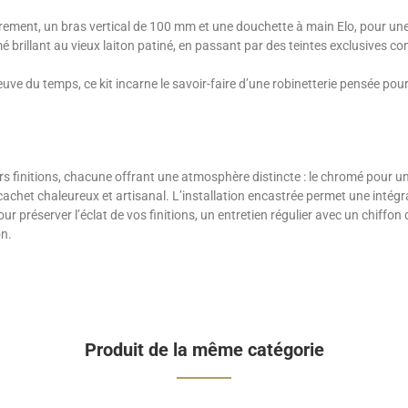
trement, un bras vertical de 100 mm et une douchette à main Elo, pour une i
é brillant au vieux laiton patiné, en passant par des teintes exclusives
euve du temps, ce kit incarne le savoir-faire d’une robinetterie pensée po
rs finitions, chacune offrant une atmosphère distincte : le chromé pour u
achet chaleureux et artisanal. L’installation encastrée permet une intégra
our préserver l’éclat de vos finitions, un entretien régulier avec un chif
on.
Produit de la même catégorie