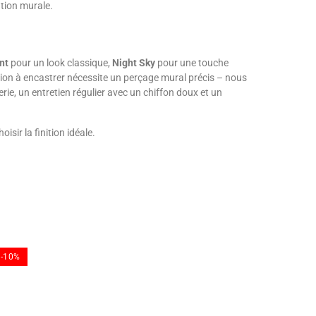
ation murale.
nt
pour un look classique,
Night Sky
pour une touche
tion à encastrer nécessite un perçage mural précis – nous
ie, un entretien régulier avec un chiffon doux et un
isir la finition idéale.
-10%
-10%