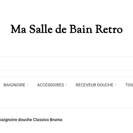
Ma Salle de Bain Retro
Appliques murales
Miro
Plafonniers , spots et pendants
Voir toute la marque →
BAIGNOIRE
ACCESSOIRES
RECEVEUR DOUCHE
TOI
Appliques murales
Miro
baignoire douche Classico Bruma
Plafonniers , spots et pendants
Voir toute la marque →