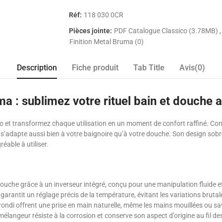
Réf:
118 030 0CR
Pièces jointe:
PDF Catalogue Classico (3.78MB)
Finition Metal Bruma (0)
Description
Fiche produit
Tab Title
Avis(0)
 : sublimez votre rituel bain et douche a
o et transformez chaque utilisation en un moment de confort raffiné. Conçu 
s’adapte aussi bien à votre baignoire qu’à votre douche. Son design sobr
éable à utiliser.
ouche grâce à un inverseur intégré, conçu pour une manipulation fluide et
arantit un réglage précis de la température, évitant les variations brutal
rrondi offrent une prise en main naturelle, même les mains mouillées ou 
mélangeur résiste à la corrosion et conserve son aspect d’origine au fil d