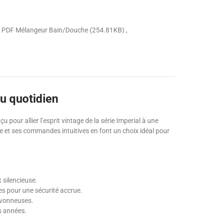
PDF Mélangeur Bain/Douche (254.81KB)
u quotidien
pour allier l’esprit vintage de la série Imperial à une
e et ses commandes intuitives en font un choix idéal pour
 silencieuse.
es pour une sécurité accrue.
savonneuses.
es années.