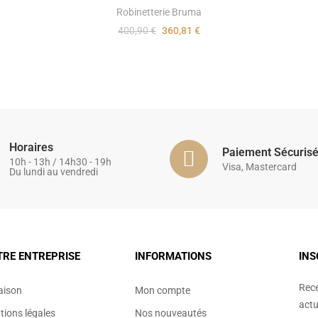
Robinetterie Bruma
400,90 €
360,81 €
Horaires
Paiement Sécuris
10h - 13h / 14h30 - 19h
Visa, Mastercard
Du lundi au vendredi
TRE ENTREPRISE
INFORMATIONS
INS
Rece
aison
Mon compte
actu
ions légales
Nos nouveautés