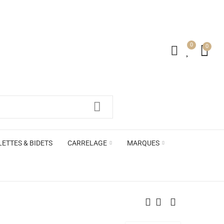
0
0
irs ACB
LETTES & BIDETS
CARRELAGE
MARQUES
irs ACB