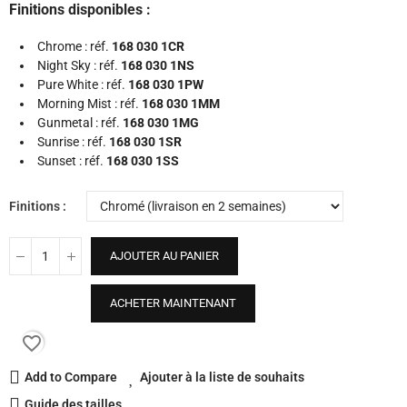
Finitions disponibles :
Chrome : réf.
168 030 1CR
Night Sky : réf.
168 030 1NS
Pure White : réf.
168 030 1PW
Morning Mist : réf.
168 030 1MM
Gunmetal : réf.
168 030 1MG
Sunrise : réf.
168 030 1SR
Sunset : réf.
168 030 1SS
Finitions
AJOUTER AU PANIER
ACHETER MAINTENANT
favorite_border
Add to Compare
Ajouter à la liste de souhaits
Guide des tailles