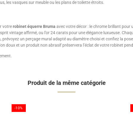
s, les vasques sur meuble ou les plans de toilette étroits.
r votre
robinet équerre Bruma
avec votre décor : le chrome brillant pour 
sprit vintage affirmé, ou l’or 24 carats pour une élégance luxueuse. Chaqu
tion, prévoyez un perçage mural adapté au diamètre choisi et confiez la pose
fon doux et un produit non abrasif préservera l’éclat de votre robinet pe
nement.
Produit de la même catégorie
-10%