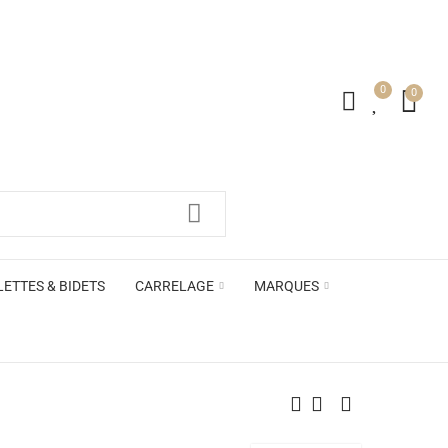
0
0
irs ACB
LETTES & BIDETS
CARRELAGE
MARQUES
irs ACB