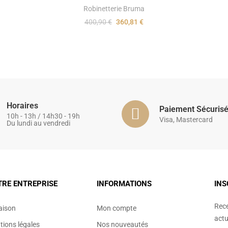
Robinetterie Bruma
400,90 €
360,81 €
Horaires
Paiement Sécuris
10h - 13h / 14h30 - 19h
Visa, Mastercard
Du lundi au vendredi
TRE ENTREPRISE
INFORMATIONS
INS
Rece
aison
Mon compte
actu
ions légales
Nos nouveautés