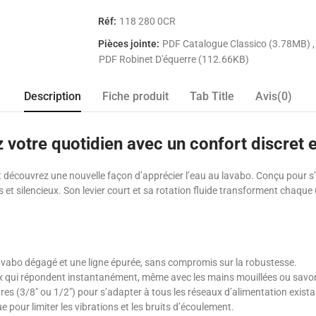
Réf:
118 280 0CR
Pièces jointe:
PDF Catalogue Classico (3.78MB)
PDF Robinet D'équerre (112.66KB)
Description
Fiche produit
Tab Title
Avis(0)
votre quotidien avec un confort discret et
et découvrez une nouvelle façon d’apprécier l’eau au lavabo. Conçu pour s
s et silencieux. Son levier court et sa rotation fluide transforment chaque 
avabo dégagé et une ligne épurée, sans compromis sur la robustesse.
ux qui répondent instantanément, même avec les mains mouillées ou sav
res (3/8" ou 1/2") pour s’adapter à tous les réseaux d’alimentation exista
 pour limiter les vibrations et les bruits d’écoulement.