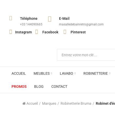
Téléphone
E-Mail
+33 144090665​
masalledebainretro@gmail.com
Instagram
Facebook
Pinterest
ACCUEIL
MEUBLES
LAVABO
ROBINETTERIE
PROMOS
BLOG
CONTACT
Accueil
Marques
Robinetterie Bruma
Robinet d'é