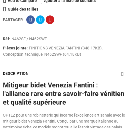
Add to Compare
Ajouter à la liste de souhaits
Guide des tailles
PARTAGER
Réf:
N462SF / N462SWF
Pièces jointe:
FINITIONS VENEZIA FANTINI (348.17KB)
Conception_technique_N462SWF (64.18KB)
DESCRIPTION
Mitigeur bidet Venezia Fantini :
l'alliance rare entre savoir-faire vénitien
et qualité supérieure
OPTEZ pour une robinetterie qui incarne l'excellence artisanale avec le
mitigeur bidet Venezia Fantini. Conçu par une marque italienne au
patrimoine riche, ce modèle monotrou allie l'esprit vintage des palais