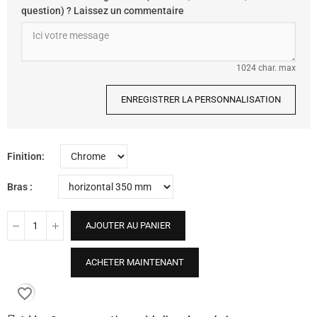
question) ? Laissez un commentaire
1024 char. max
ENREGISTRER LA PERSONNALISATION
Finition
Bras
AJOUTER AU PANIER
ACHETER MAINTENANT
favorite_border