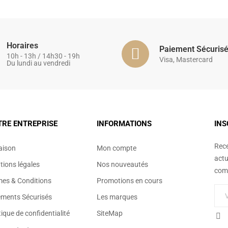
Horaires
Paiement Sécuris
10h - 13h / 14h30 - 19h
Visa, Mastercard
Du lundi au vendredi
TRE ENTREPRISE
INFORMATIONS
INS
Rece
aison
Mon compte
actu
ions légales
Nos nouveautés
comm
mes & Conditions
Promotions en cours
ements Sécurisés
Les marques
tique de confidentialité
SiteMap