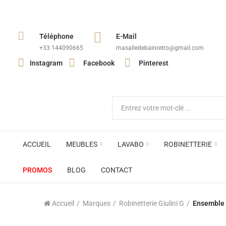
Téléphone
E-Mail
+33 144090665​
masalledebainretro@gmail.com
Instagram
Facebook
Pinterest
ACCUEIL
MEUBLES
LAVABO
ROBINETTERIE
PROMOS
BLOG
CONTACT
Accueil
Marques
Robinetterie Giulini G
Ensemble 