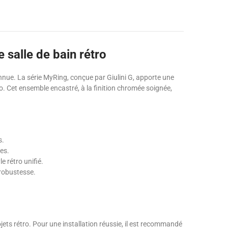
 salle de bain rétro
nnue. La série MyRing, conçue par Giulini G, apporte une
o. Cet ensemble encastré, à la finition chromée soignée,
s.
es.
e rétro unifié.
 robustesse.
jets rétro. Pour une installation réussie, il est recommandé