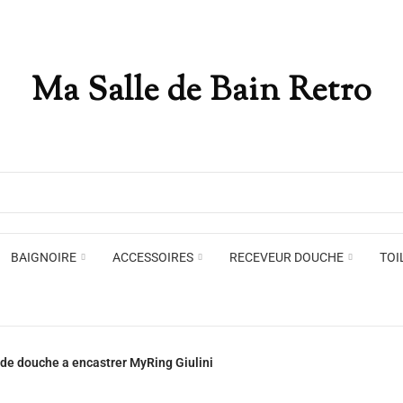
Ma Salle de Bain Retro
Appliques murales
Miro
Plafonniers , spots et pendants
Voir toute la marque →
BAIGNOIRE
ACCESSOIRES
RECEVEUR DOUCHE
TOI
Appliques murales
Miro
de douche a encastrer MyRing Giulini
Plafonniers , spots et pendants
Voir toute la marque →