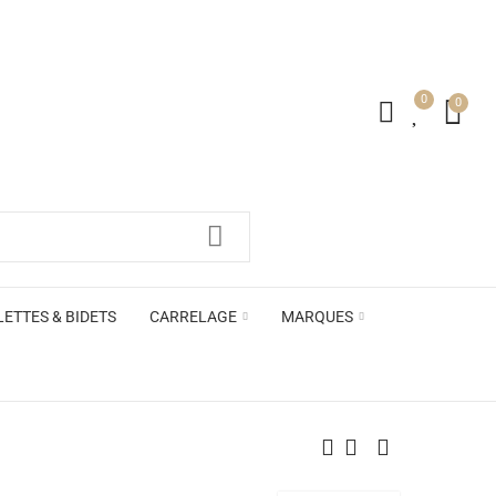
0
0
irs ACB
LETTES & BIDETS
CARRELAGE
MARQUES
irs ACB