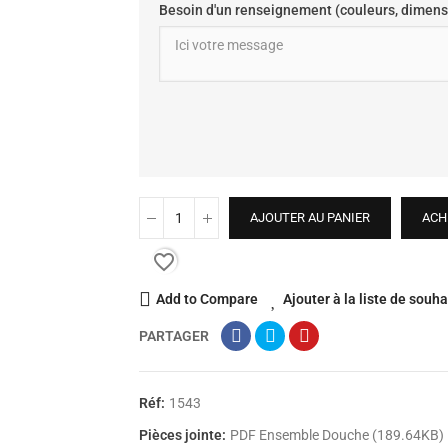
Besoin d'un renseignement (couleurs, dimens
AJOUTER AU PANIER
ACH
favorite_border
Add to Compare
Ajouter à la liste de souha
PARTAGER
Réf:
1543
Pièces jointe:
PDF Ensemble Douche (189.64KB)