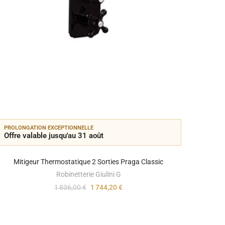
PROLONGATION EXCEPTIONNELLE
PROLON
Offre valable jusqu'au 31 août
Offre 
Mitigeur Thermostatique 2 Sorties Praga Classic
Mitig
Robinetterie Giulini G
1 836,00 €
1 744,20 €