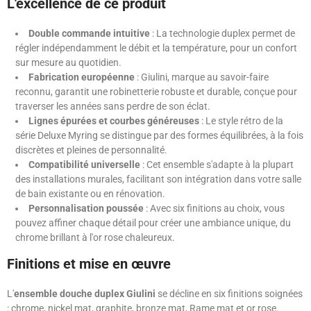
L'excellence de ce produit
Double commande intuitive
: La technologie duplex permet de
régler indépendamment le débit et la température, pour un confort
sur mesure au quotidien.
Fabrication européenne
: Giulini, marque au savoir-faire
reconnu, garantit une robinetterie robuste et durable, conçue pour
traverser les années sans perdre de son éclat.
Lignes épurées et courbes généreuses
: Le style rétro de la
série Deluxe Myring se distingue par des formes équilibrées, à la fois
discrètes et pleines de personnalité.
Compatibilité universelle
: Cet ensemble s'adapte à la plupart
des installations murales, facilitant son intégration dans votre salle
de bain existante ou en rénovation.
Personnalisation poussée
: Avec six finitions au choix, vous
pouvez affiner chaque détail pour créer une ambiance unique, du
chrome brillant à l'or rose chaleureux.
Finitions et mise en œuvre
L'
ensemble douche duplex Giulini
se décline en six finitions soignées
: chrome, nickel mat, graphite, bronze mat, Rame mat et or rose.