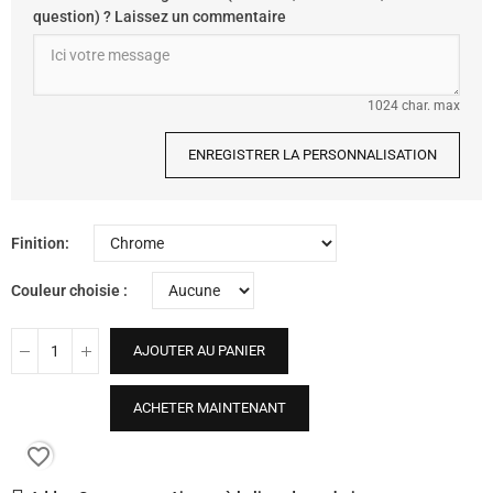
question) ? Laissez un commentaire
1024 char. max
ENREGISTRER LA PERSONNALISATION
Finition
Couleur choisie
AJOUTER AU PANIER
ACHETER MAINTENANT
favorite_border