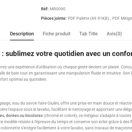
Réf:
MR0090
Pièces jointe:
PDF Palette (69.91KB)
PDF Mitige
Description
Fiche produit
Tab Title
Avis(0)
i : sublimez votre quotidien avec un confo
rez une expérience d'utilisation où chaque geste devient un plaisir. Conçu p
e de bain tout en garantissant une manipulation fluide et intuitive. Son l
nfort optimal au quotidien.
age, issu du savoir-faire Giulini, offre une prise en main douce et réacti
ibère l'espace sous le lavabo, facilitant le nettoyage et apportant une éléga
s, dorées ou bicolores
(chromé et coloré), ce mitigeur s'adapte à toutes
 ce modèle résiste à l'épreuve du temps et conserve son éclat grâce à des f
ur colonnette s'intègre facilement à votre lavabo, sans travaux de maçonn