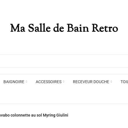
Ma Salle de Bain Retro
Appliques murales
Miro
Plafonniers , spots et pendants
Voir toute la marque →
BAIGNOIRE
ACCESSOIRES
RECEVEUR DOUCHE
TOI
Appliques murales
Miro
avabo colonnette au sol Myring Giulini
Plafonniers , spots et pendants
Voir toute la marque →