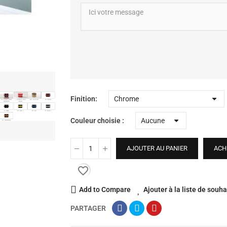
Finition
Couleur choisie
AJOUTER AU PANIER
ACH
favorite_border
Add to Compare
Ajouter à la liste de souha
PARTAGER