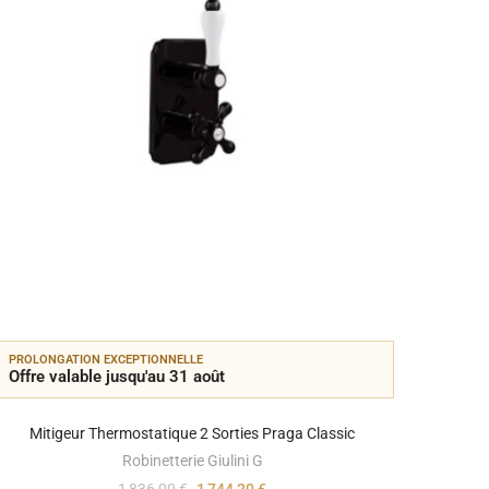
PROLONGATION EXCEPTIONNELLE
PROLON
Offre valable jusqu'au 31 août
Offre 
Mitigeur Thermostatique 2 Sorties Praga Classic
Mitig
Robinetterie Giulini G