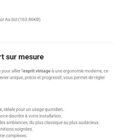
ur Au Sol (163.86KB)
rt sur mesure
our allier l'
esprit vintage
à une ergonomie moderne, ce
evier unique, précis et progressif, vous permet de régler
ve, idéale pour un usage quotidien.
nce discrète à votre installation.
 les ambiances, du plus classique au plus audacieux.
initions soignées.
erie complexes.