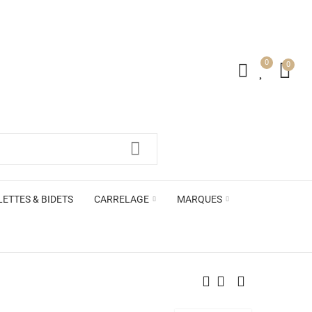
0
0
irs ACB
LETTES & BIDETS
CARRELAGE
MARQUES
irs ACB