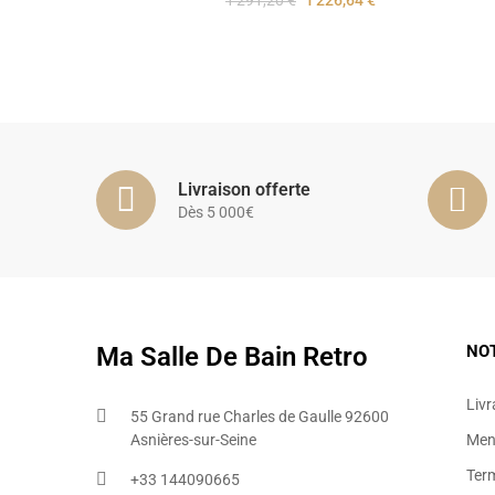
1 291,20 €
1 226,64 €
Livraison offerte
Dès 5 000€
Ma Salle De Bain Retro
NO
Livr
55 Grand rue Charles de Gaulle 92600
Asnières-sur-Seine
Ment
Ter
+33 144090665​