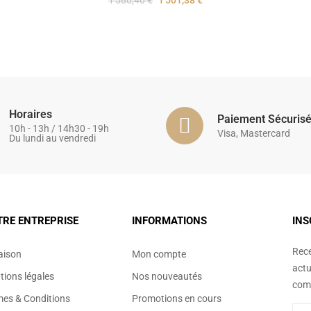
1 580,40 €
1 501,38 €
Horaires
Paiement Sécuris
10h - 13h / 14h30 - 19h
Visa, Mastercard
Du lundi au vendredi
TRE ENTREPRISE
INFORMATIONS
INS
Rece
aison
Mon compte
actu
ions légales
Nos nouveautés
comm
mes & Conditions
Promotions en cours