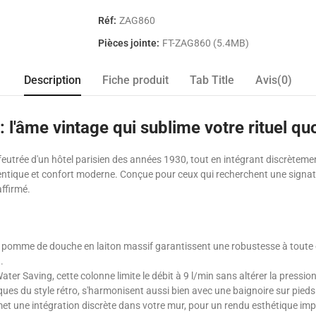
Réf:
ZAG860
Pièces jointe:
FT-ZAG860 (5.4MB)
Description
Fiche produit
Tab Title
Avis(0)
l'âme vintage qui sublime votre rituel qu
utrée d'un hôtel parisien des années 1930, tout en intégrant discrètemen
ntique et confort moderne. Conçue pour ceux qui recherchent une signature 
affirmé.
a pomme de douche en laiton massif garantissent une robustesse à toute 
.
er Saving, cette colonne limite le débit à 9 l/min sans altérer la pression, c
ues du style rétro, s'harmonisent aussi bien avec une baignoire sur pieds 
et une intégration discrète dans votre mur, pour un rendu esthétique imp