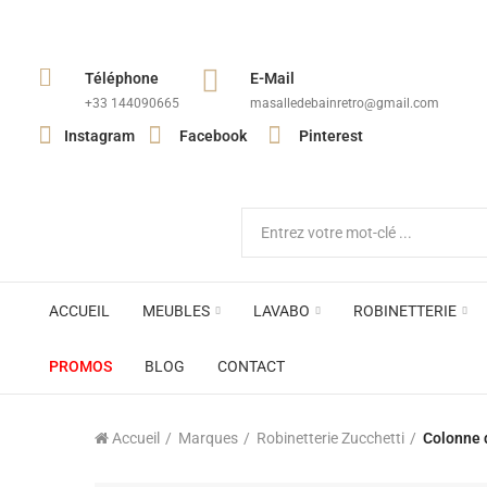
Téléphone
E-Mail
+33 144090665​
masalledebainretro@gmail.com
Instagram
Facebook
Pinterest
ACCUEIL
MEUBLES
LAVABO
ROBINETTERIE
PROMOS
BLOG
CONTACT
Accueil
Marques
Robinetterie Zucchetti
Colonne d