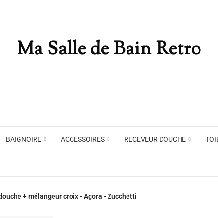
Ma Salle de Bain Retro
Appliques murales
Miro
Plafonniers , spots et pendants
Voir toute la marque →
BAIGNOIRE
ACCESSOIRES
RECEVEUR DOUCHE
TOI
Appliques murales
Miro
ouche + mélangeur croix - Agora - Zucchetti
Plafonniers , spots et pendants
Voir toute la marque →