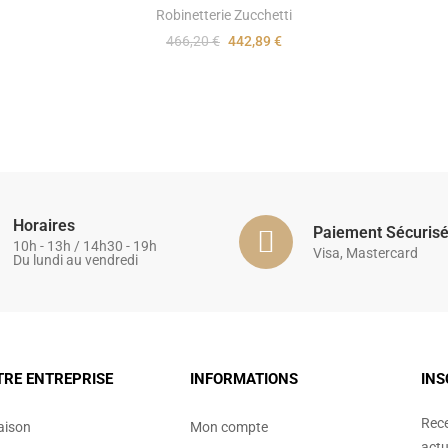
Robinetterie Zucchetti
466,20 €
442,89 €
Horaires
Paiement Sécuris
10h - 13h / 14h30 - 19h
Visa, Mastercard
Du lundi au vendredi
TRE ENTREPRISE
INFORMATIONS
INS
Rece
aison
Mon compte
actu