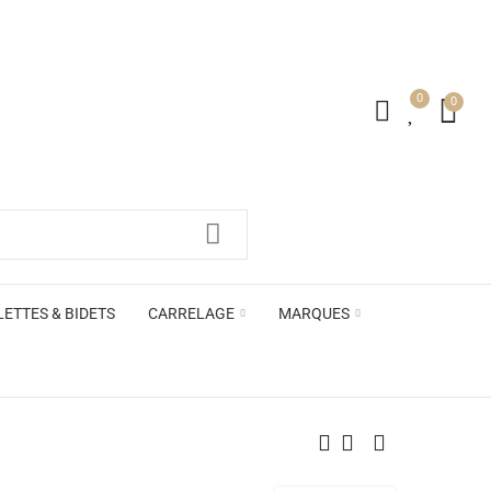
0
0
irs ACB
LETTES & BIDETS
CARRELAGE
MARQUES
irs ACB