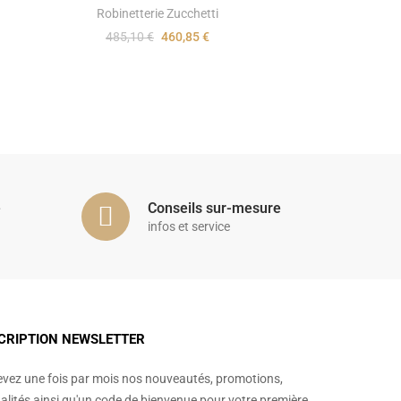
Robinetterie Zucchetti
485,10 €
460,85 €
é
Conseils sur-mesure
infos et service
CRIPTION NEWSLETTER
vez une fois par mois nos nouveautés, promotions,
alités ainsi qu'un code de bienvenue pour votre première