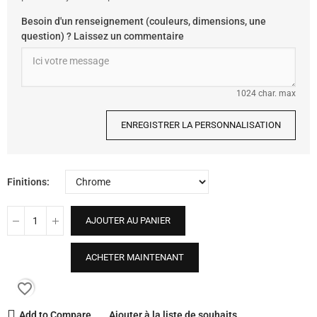
Besoin d'un renseignement (couleurs, dimensions, une
question) ? Laissez un commentaire
1024 char. max
ENREGISTRER LA PERSONNALISATION
Finitions
AJOUTER AU PANIER
ACHETER MAINTENANT
favorite_border
Add to Compare
Ajouter à la liste de souhaits