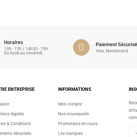
Horaires
Paiement Sécuris
10h - 13h / 14h30 - 19h
Visa, Mastercard
Du lundi au vendredi
TRE ENTREPRISE
INFORMATIONS
INS
Rece
aison
Mon compte
actu
ions légales
Nos nouveautés
comm
mes & Conditions
Promotions en cours
ements Sécurisés
Les marques