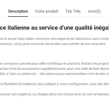
Description
Fiche produit
Tab Title
Avis(0)
ce italienne au service d'une qualité inéga
le savoir-faire italien rencontre une exigence de fabrication sans compro
bustesse, conçu pour traverser les années sans perdre de son caractère.
e conception pensée pour allier esthétique et praticité, limitant les proje
nel qui évite les accessoires supplémentaires, pour une salle de bain épuré
kel, or clair ou nickel noir – des options pour personnaliser votre lavabo 
ne flexibilité d'installation qui s'adapte à votre configuration, avec des d
 pour son exigence, où chaque pièce est conçue avec un soin artisanal p