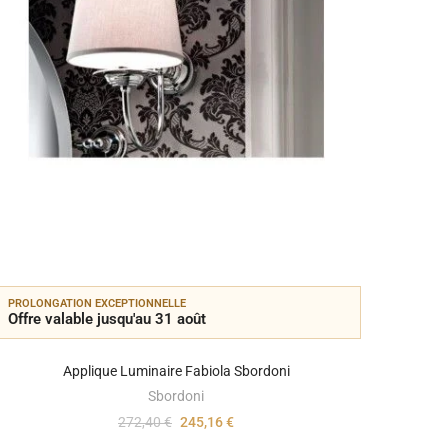
PROLONGATION EXCEPTIONNELLE
PROLON
Offre valable jusqu'au 31 août
Offre 
Applique Luminaire Fabiola Sbordoni
Sbordoni
272,40 €
245,16 €