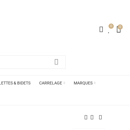
0
0
irs ACB
LETTES & BIDETS
CARRELAGE
MARQUES
irs ACB