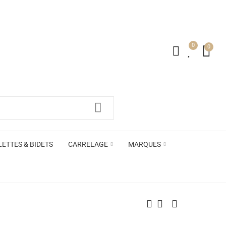
0
0
irs ACB
LETTES & BIDETS
CARRELAGE
MARQUES
irs ACB