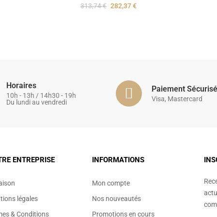
313,74 €
282,37 €
Horaires
Paiement Sécuris
10h - 13h / 14h30 - 19h
Visa, Mastercard
Du lundi au vendredi
TRE ENTREPRISE
INFORMATIONS
INS
Rece
aison
Mon compte
actu
ions légales
Nos nouveautés
comm
mes & Conditions
Promotions en cours