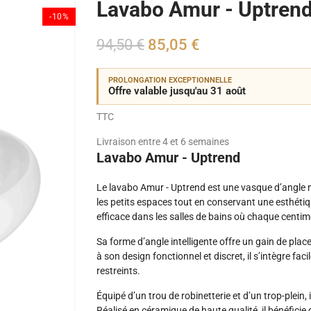
Lavabo Amur - Uptren
-10%
94,50 €
85,05 €
PROLONGATION EXCEPTIONNELLE
Offre valable jusqu'au 31 août
TTC
Livraison entre 4 et 6 semaines
Lavabo Amur - Uptrend
Le lavabo Amur - Uptrend est une vasque d’angle 
les petits espaces tout en conservant une esthéti
efficace dans les salles de bains où chaque centi
Sa forme d’angle intelligente offre un gain de plac
à son design fonctionnel et discret, il s’intègre f
restreints.
Équipé d’un trou de robinetterie et d’un trop-plein, 
Réalisé en céramique de haute qualité, il bénéfici