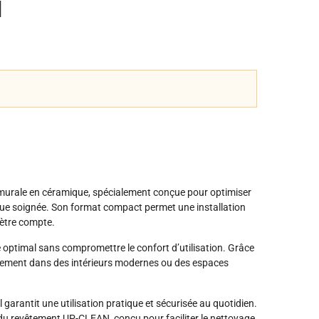
d
murale en céramique, spécialement conçue pour optimiser
que soignée. Son format compact permet une installation
mètre compte.
e optimal sans compromettre le confort d’utilisation. Grâce
acilement dans des intérieurs modernes ou des espaces
il garantit une utilisation pratique et sécurisée au quotidien.
e du revêtement UP-CLEAN, conçu pour faciliter le nettoyage