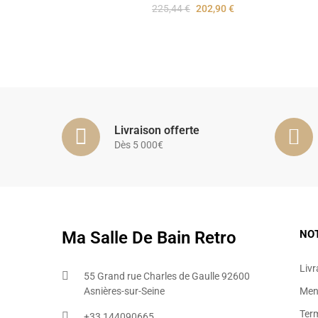
225,44 €
202,90 €
Livraison offerte
Dès 5 000€
Ma Salle De Bain Retro
NO
Livr
55 Grand rue Charles de Gaulle 92600
Asnières-sur-Seine
Ment
Ter
+33 144090665​