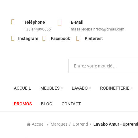
Téléphone
E-Mail
+33 144090665​
masalledebainretro@gmail.com
Instagram
Facebook
Pinterest
ACCUEIL
MEUBLES
LAVABO
ROBINETTERIE
PROMOS
BLOG
CONTACT
Accueil
Marques
Uptrend
Lavabo Amur - Uptren