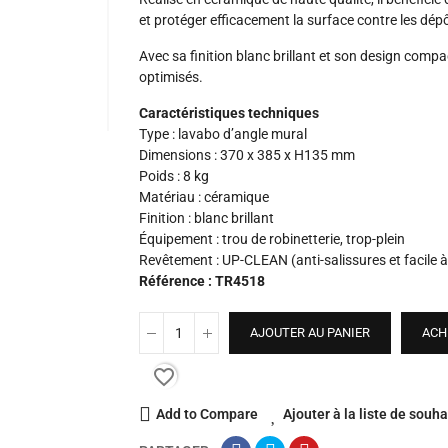
et protéger efficacement la surface contre les dépô
Avec sa finition blanc brillant et son design compa
optimisés.
Caractéristiques techniques
Type : lavabo d’angle mural
Dimensions : 370 x 385 x H135 mm
Poids : 8 kg
Matériau : céramique
Finition : blanc brillant
Équipement : trou de robinetterie, trop-plein
Revêtement : UP-CLEAN (anti-salissures et facile à
Référence : TR4518
AJOUTER AU PANIER
ACH
favorite_border
Add to Compare
Ajouter à la liste de souha