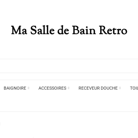
Ma Salle de Bain Retro
Appliques murales
Miro
Plafonniers , spots et pendants
Voir toute la marque →
BAIGNOIRE
ACCESSOIRES
RECEVEUR DOUCHE
TOI
Appliques murales
Miro
d
Plafonniers , spots et pendants
Voir toute la marque →