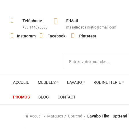
Téléphone
E-Mail
+33 144090665​
masalledebainretro@gmail.com
Instagram
Facebook
Pinterest
ACCUEIL
MEUBLES
LAVABO
ROBINETTERIE
PROMOS
BLOG
CONTACT
Accueil
Marques
Uptrend
Lavabo Fika - Uptrend