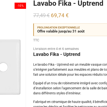
Lavabo Fika - Uptrend
-10%
77,49 €
69,74 €
PROLONGATION EXCEPTIONNELLE
Offre valable jusqu'au 31 août
TTC
Livraison entre 4 et 6 semaines
Lavabo Fika - Uptrend
Le lavabo Fika - Uptrend est un meuble vasque co
s’intégrer parfaitement aux meubles et plans de to
fait une solution idéale pour les espaces réduits to
Équipé d’un trou de robinetterie intégré avec config
d’installation selon l’agencement de la salle de bai
dans différents styles d’intérieur.
Fabriqué en céramique de haute qualité, il bénéfi
contre les dépôts et faciliter le nettoyage au quotid