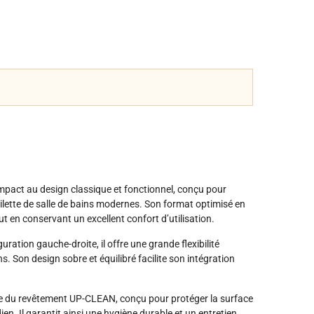
mpact au design classique et fonctionnel, conçu pour
ilette de salle de bains modernes. Son format optimisé en
ut en conservant un excellent confort d’utilisation.
uration gauche-droite, il offre une grande flexibilité
ns. Son design sobre et équilibré facilite son intégration
cie du revêtement UP-CLEAN, conçu pour protéger la surface
ien. Il garantit ainsi une hygiène durable et un entretien