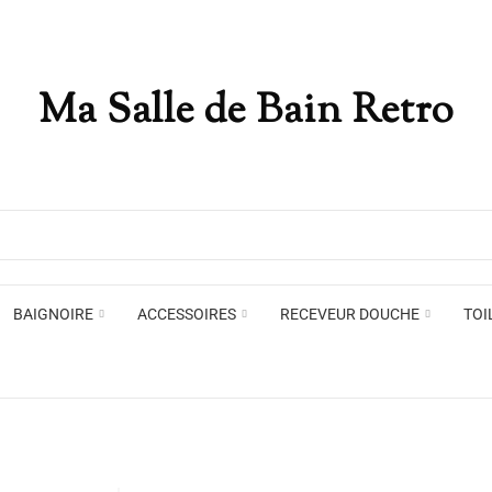
Ma Salle de Bain Retro
Appliques murales
Miro
Plafonniers , spots et pendants
Voir toute la marque →
BAIGNOIRE
ACCESSOIRES
RECEVEUR DOUCHE
TOI
Appliques murales
Miro
Plafonniers , spots et pendants
Voir toute la marque →