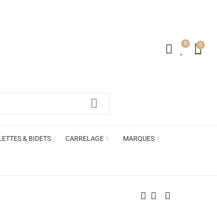
0
0
irs ACB
LETTES & BIDETS
CARRELAGE
MARQUES
irs ACB