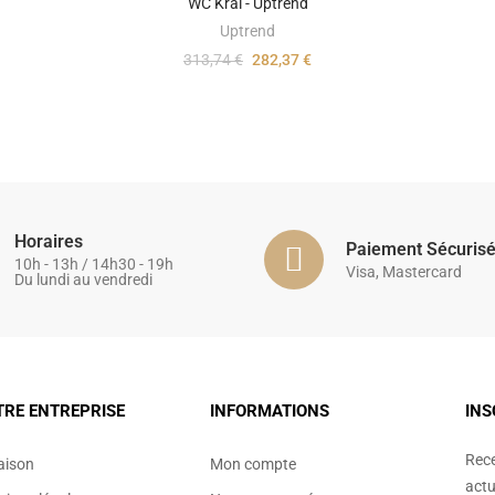
WC Kral - Uptrend
Uptrend
313,74 €
282,37 €
Horaires
Paiement Sécuris
10h - 13h / 14h30 - 19h
Visa, Mastercard
Du lundi au vendredi
TRE ENTREPRISE
INFORMATIONS
INS
Rece
aison
Mon compte
actu