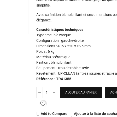
simplifié.
Avec sa finition blanc brillant et ses dimensions c
élégance.
Caractéristiques techniques
Type : meuble vasque
Configuration : gauche-droite
Dimensions : 405 x 220 x H95 mm
Poids : 6 kg
Matériau : céramique
Finition : blanc brillant
Équipement : trou de robinetterie
Revêtement : UP-CLEAN (anti-salissures et facile à
Référence : TR41355
AJOUTER AU PANIER
ACH
favorite_border
Add to Compare
Ajouter à la liste de souha