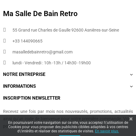
Ma Salle De Bain Retro
55 Grand rue Charles de Gaulle 92600 Asnières-sur-Seine
+33 144090665​
masalledebainretro@gmail.com
lundi - Vendredi : 10h -13h / 14h30 -19h00
NOTRE ENTREPRISE
INFORMATIONS
INSCRIPTION NEWSLETTER
Recevez une fois par mois nos nouveautés, promotions, actualités
ainsi qu'un code de bienvenue pour votre première commande. Vous
En poursuivant votre navigation sur ce site, vous acceptez l\'utilisation de
pourrez vous désinscrire à tout moment.
Cookies pour vous proposer des publicités ciblées adaptées à vos centres
d\'intérêts et réaliser des statistiques de visites.
En savoir plus.