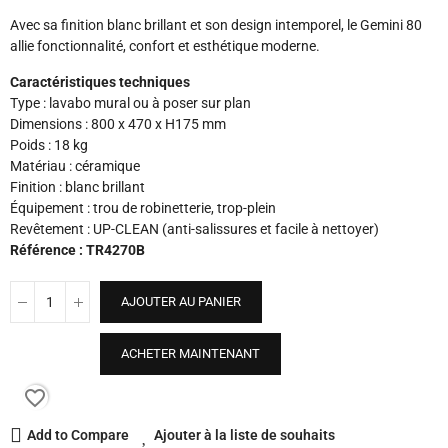
Avec sa finition blanc brillant et son design intemporel, le Gemini 80
allie fonctionnalité, confort et esthétique moderne.
Caractéristiques techniques
Type : lavabo mural ou à poser sur plan
Dimensions : 800 x 470 x H175 mm
Poids : 18 kg
Matériau : céramique
Finition : blanc brillant
Équipement : trou de robinetterie, trop-plein
Revêtement : UP-CLEAN (anti-salissures et facile à nettoyer)
Référence : TR4270B
AJOUTER AU PANIER
ACHETER MAINTENANT
favorite_border
Add to Compare
Ajouter à la liste de souhaits