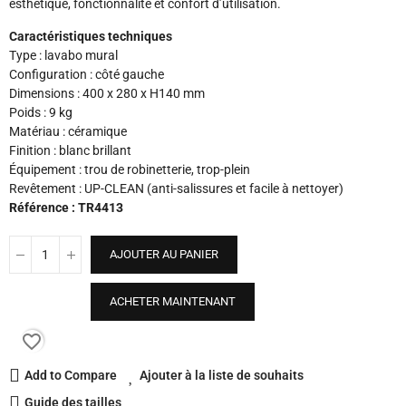
esthétique, fonctionnalité et confort d’utilisation.
Caractéristiques techniques
Type : lavabo mural
Configuration : côté gauche
Dimensions : 400 x 280 x H140 mm
Poids : 9 kg
Matériau : céramique
Finition : blanc brillant
Équipement : trou de robinetterie, trop-plein
Revêtement : UP-CLEAN (anti-salissures et facile à nettoyer)
Référence : TR4413
AJOUTER AU PANIER
ACHETER MAINTENANT
favorite_border
Add to Compare
Ajouter à la liste de souhaits
Guide des tailles