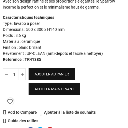
Avec son design raffiné et ses proportions élégantes, le Sparrow
incarne la perfection et le minimalisme haut de gamme.
Caractéristiques techniques
Type : lavabo à poser
Dimensions : 500 x 300 x H140 mm
Poids : 8,6 kg
Matériau : céramique
Finition : blanc brillant
Revêtement : UP-CLEAN (anti-dépôts et facile à nettoyer)
Référence : TR41385
AJOUTER AU PANIER
ACHETER MAINTENANT
favorite_border
Add to Compare
Ajouter à la liste de souhaits
Guide des tailles