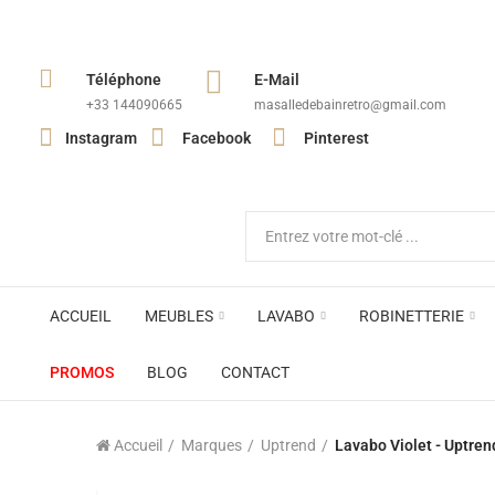
Téléphone
E-Mail
+33 144090665​
masalledebainretro@gmail.com
Instagram
Facebook
Pinterest
ACCUEIL
MEUBLES
LAVABO
ROBINETTERIE
PROMOS
BLOG
CONTACT
Accueil
Marques
Uptrend
Lavabo Violet - Uptren