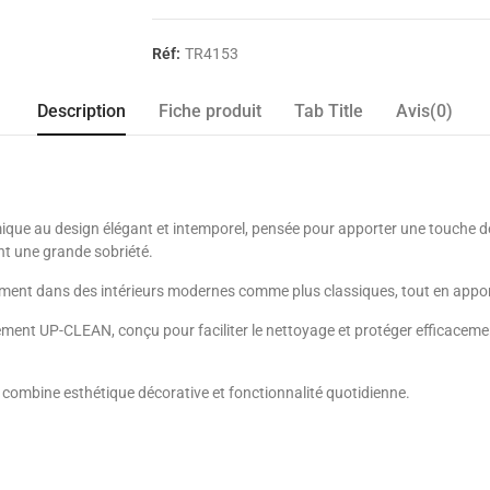
Réf:
TR4153
Description
Fiche produit
Tab Title
Avis(0)
que au design élégant et intemporel, pensée pour apporter une touche déco
nt une grande sobriété.
ilement dans des intérieurs modernes comme plus classiques, tout en appor
ement UP-CLEAN, conçu pour faciliter le nettoyage et protéger efficacement 
let combine esthétique décorative et fonctionnalité quotidienne.