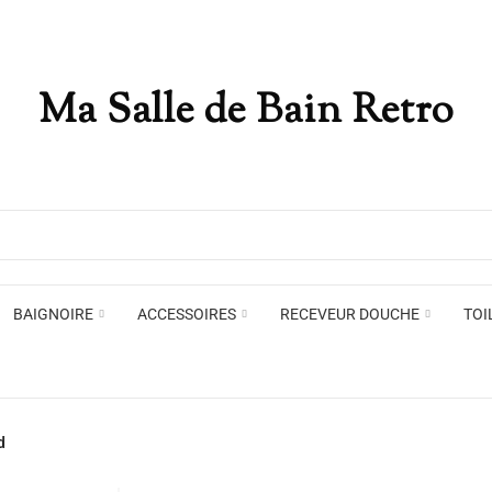
Ma Salle de Bain Retro
Appliques murales
Miro
Plafonniers , spots et pendants
Voir toute la marque →
BAIGNOIRE
ACCESSOIRES
RECEVEUR DOUCHE
TOI
Appliques murales
Miro
d
Plafonniers , spots et pendants
Voir toute la marque →