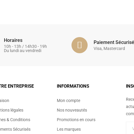
Horaires
Paiement Sécuris
10h - 13h / 14h30 - 19h
Visa, Mastercard
Du lundi au vendredi
TRE ENTREPRISE
INFORMATIONS
INS
Rece
aison
Mon compte
actu
ions légales
Nos nouveautés
comm
mes & Conditions
Promotions en cours
ements Sécurisés
Les marques