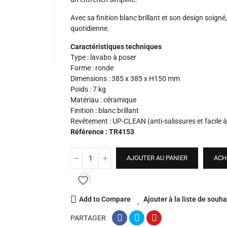
Avec sa finition blanc brillant et son design soigné
quotidienne.
Caractéristiques techniques
Type : lavabo à poser
Forme : ronde
Dimensions : 385 x 385 x H150 mm
Poids : 7 kg
Matériau : céramique
Finition : blanc brillant
Revêtement : UP-CLEAN (anti-salissures et facile à
Référence : TR4153
AJOUTER AU PANIER
ACH
favorite_border
Add to Compare
Ajouter à la liste de souha
PARTAGER