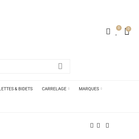
0
0
irs ACB
LETTES & BIDETS
CARRELAGE
MARQUES
irs ACB