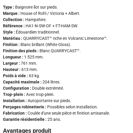
Type :
Baignoire îlot sur pieds.
Marque :
House of Rohl / Victoria + Albert.
Collection :
Hampshire.
Référence :
HA1-N-SW-OF + FT-HAM-SW.
Style :
Édouardien traditionnel.
Matériau :
QUARRYCAST™ riche en Volcanic Limestone™.
Finition :
Blanc brillant (White Gloss).
Finition des pieds :
Blanc QUARRYCAST™.
Longueur :
1 525 mm.
Largeur :
761 mm.
Hauteur :
613 mm.
Poids à vide :
63 kg.
Capacité maximale :
204 litres.
Configuration :
Double extrémité.
Trop-plein :
Avec trop-plein.
Installation :
Autoportante sur pieds.
Perçages robinetterie :
Possibles selon installation.
Fabrication :
Coulée d'une seule pièce et finition artisanale.
Garantie résidentielle :
25 ans.
Avantages produit