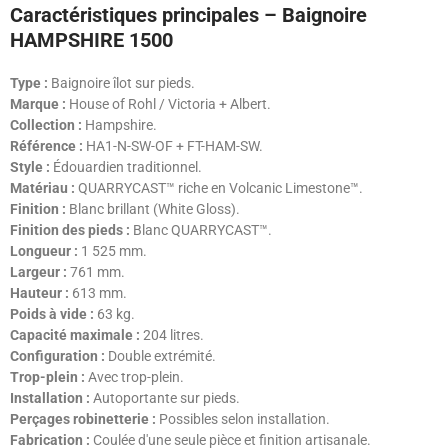
Caractéristiques principales – Baignoire
HAMPSHIRE 1500
Type :
Baignoire îlot sur pieds.
Marque :
House of Rohl / Victoria + Albert.
Collection :
Hampshire.
Référence :
HA1-N-SW-OF + FT-HAM-SW.
Style :
Édouardien traditionnel.
Matériau :
QUARRYCAST™ riche en Volcanic Limestone™.
Finition :
Blanc brillant (White Gloss).
Finition des pieds :
Blanc QUARRYCAST™.
Longueur :
1 525 mm.
Largeur :
761 mm.
Hauteur :
613 mm.
Poids à vide :
63 kg.
Capacité maximale :
204 litres.
Configuration :
Double extrémité.
Trop-plein :
Avec trop-plein.
Installation :
Autoportante sur pieds.
Perçages robinetterie :
Possibles selon installation.
Fabrication :
Coulée d'une seule pièce et finition artisanale.