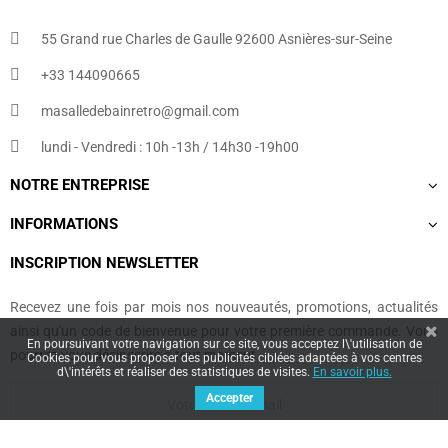
55 Grand rue Charles de Gaulle 92600 Asnières-sur-Seine
+33 144090665​
masalledebainretro@gmail.com
lundi - Vendredi : 10h -13h / 14h30 -19h00
NOTRE ENTREPRISE
INFORMATIONS
INSCRIPTION NEWSLETTER
Recevez une fois par mois nos nouveautés, promotions, actualités
ainsi qu'un code de bienvenue pour votre première commande. Vous
En poursuivant votre navigation sur ce site, vous acceptez l\'utilisation de
pourrez vous désinscrire à tout moment.
Cookies pour vous proposer des publicités ciblées adaptées à vos centres
d\'intérêts et réaliser des statistiques de visites.
En savoir plus.
Accepter