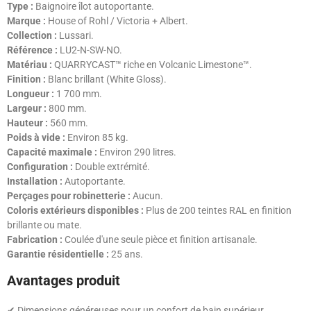
Type :
Baignoire îlot autoportante.
Marque :
House of Rohl / Victoria + Albert.
Collection :
Lussari.
Référence :
LU2-N-SW-NO.
Matériau :
QUARRYCAST™ riche en Volcanic Limestone™.
Finition :
Blanc brillant (White Gloss).
Longueur :
1 700 mm.
Largeur :
800 mm.
Hauteur :
560 mm.
Poids à vide :
Environ 85 kg.
Capacité maximale :
Environ 290 litres.
Configuration :
Double extrémité.
Installation :
Autoportante.
Perçages pour robinetterie :
Aucun.
Coloris extérieurs disponibles :
Plus de 200 teintes RAL en finition
brillante ou mate.
Fabrication :
Coulée d'une seule pièce et finition artisanale.
Garantie résidentielle :
25 ans.
Avantages produit
✔ Dimensions généreuses pour un confort de bain supérieur.