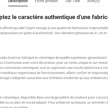
Description
Fiche produit
Tab Title
Avis(0)
tez le caractère authentique d'une fabric
le affirmé qui allie l’esprit vintage à une qualité de fabrication irréproc
ntemporaines en quête d’authenticité. Son diamètre généreux de 41 cm et 
avabo bowl est fabriqué en céramique de qualité supérieure, garantissant 
 qui s’harmonise avec votre décoration, pour un rendu unique et sur mesur
sans contraintes techniques, tout en apportant une touche distinctive à votr
es matériaux respectueux de l’environnement, alliant confort et responsabil
vintage s’adaptent aussi bien aux intérieurs modernes qu’aux ambiances p
 en céramique, disponible dans une large palette de couleurs pour s’accord
uble ou un plan de travail adapté. Pour préserver sa beauté, un entretien 
toyage au quotidien.