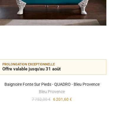
PROLONGATION EXCEPTIONNELLE
PROLON
Offre valable jusqu'au 31 août
Offre 
Baignoire Fonte Sur Pieds - QUADRO - Bleu Provence
Baignoi
Bleu Provence
7 752,00 €
6 201,60 €