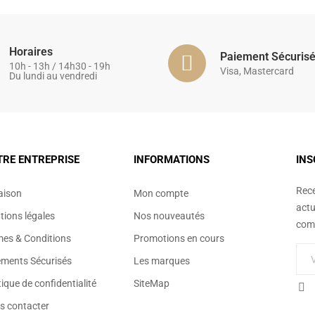
Horaires
Paiement Sécuris
10h - 13h / 14h30 - 19h
Visa, Mastercard
Du lundi au vendredi
TRE ENTREPRISE
INFORMATIONS
INS
Rece
aison
Mon compte
actu
ions légales
Nos nouveautés
comm
mes & Conditions
Promotions en cours
ements Sécurisés
Les marques
tique de confidentialité
SiteMap
s contacter