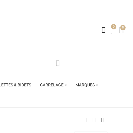
0
0
irs ACB
LETTES & BIDETS
CARRELAGE
MARQUES
irs ACB