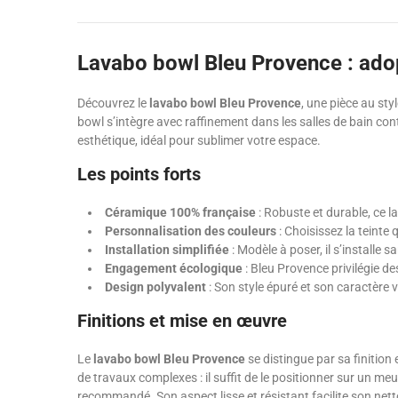
Lavabo bowl Bleu Provence : adop
Découvrez le
lavabo bowl Bleu Provence
, une pièce au sty
bowl s’intègre avec raffinement dans les salles de bain co
esthétique, idéal pour sublimer votre espace.
Les points forts
Céramique 100% française
: Robuste et durable, ce l
Personnalisation des couleurs
: Choisissez la teinte
Installation simplifiée
: Modèle à poser, il s’installe 
Engagement écologique
: Bleu Provence privilégie d
Design polyvalent
: Son style épuré et son caractère 
Finitions et mise en œuvre
Le
lavabo bowl Bleu Provence
se distingue par sa finition
de travaux complexes : il suffit de le positionner sur un me
recommandé. Son aspect lisse et résistant facilite son net