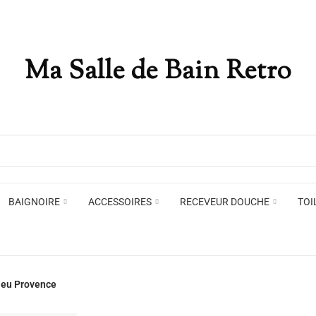
Ma Salle de Bain Retro
Appliques murales
Miro
Plafonniers , spots et pendants
Voir toute la marque →
BAIGNOIRE
ACCESSOIRES
RECEVEUR DOUCHE
TOI
Appliques murales
Miro
leu Provence
Plafonniers , spots et pendants
Voir toute la marque →