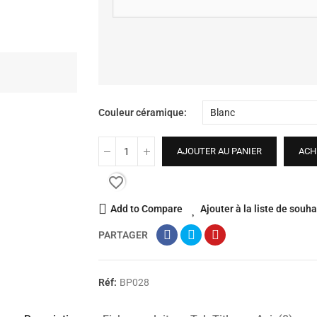
Couleur céramique
AJOUTER AU PANIER
ACH
favorite_border
Add to Compare
Ajouter à la liste de souha
PARTAGER
Réf:
BP028