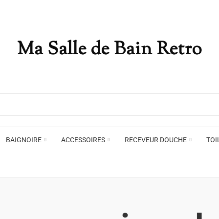
Ma Salle de Bain Retro
BAIGNOIRE
ACCESSOIRES
RECEVEUR DOUCHE
TOI
Appliques murales
Miro
Plafonniers , spots et pendants
Voir toute la marque →