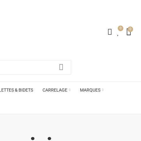
0
0
LETTES & BIDETS
CARRELAGE
MARQUES
irs ACB