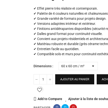
✔ Effet pierre très réaliste et contemporain.
✔ Palette de 4 couleurs naturelles et chaleureuses
✔ Grande variété de formats pour projets design.
✔ Versions adaptées intérieur et extérieur.
✔ Finitions antidérapantes disponibles (sécurité r
✔ Dalles grand format pour continuité visuelle.
✔ Convient aux projets résidentiels et architectur
✔ Matériau robuste et durable (grès cérame techn
✔ Entretien facile au quotidien.
✔ Compatible sols et murs pour continuité esthéti
Dimensions
AJOUTER AU PANIER
ACH
favorite_border
Add to Compare
Ajouter à la liste de souha
PARTAGER