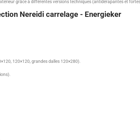
xtérieur grâce à différentes versions techniques (antidérapantes et forte
ection Nereidi carrelage - Energieker
60×120, 120×120, grandes dalles 120×280).
ions).