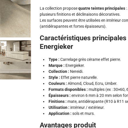
La collection propose
quatre teintes principales
:
plusieurs finitions et déclinaisons décoratives.
Les surfaces peuvent être utilisées en intérieur c
(antidérapantes et fortes épaisseurs).
Caractéristiques principales 
Energieker
Type :
Carrelage grès cérame effet pierre.
Marque :
Energieker.
Collection :
Nereidi.
Style :
Effet pierre naturelle.
Couleurs :
Almond, Cloud, Ecru, Umber.
Formats disponibles :
multiples (ex : 30×60,
Épaisseurs :
environ 6 mm à 20 mm selon fo
Finitions :
mate, antidérapante (R10 à R11 se
Utilisation :
intérieur / extérieur.
Application :
sols et murs.
Avantages produit