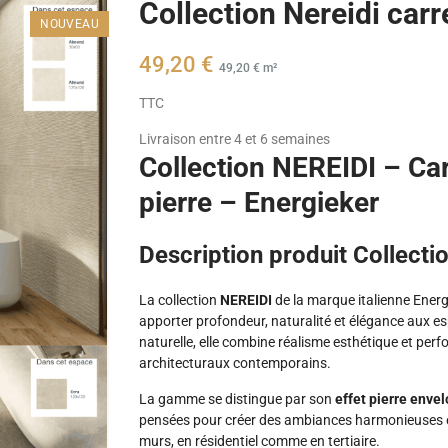
Collection Nereidi carr
NOUVEAU
49,20 €
49,20 € m²
TTC
Livraison entre 4 et 6 semaines
Collection NEREIDI – Ca
pierre – Energieker
Description produit Collecti
La collection
NEREIDI
de la marque italienne
Energ
apporter profondeur, naturalité et élégance aux es
naturelle, elle combine réalisme esthétique et pe
architecturaux contemporains.
La gamme se distingue par son
effet pierre enve
pensées pour créer des ambiances harmonieuses et 
murs, en résidentiel comme en tertiaire.