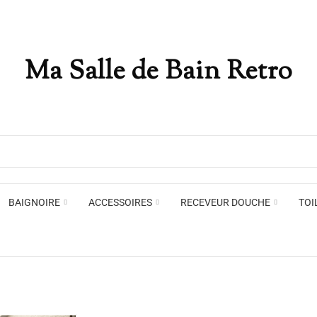
Ma Salle de Bain Retro
Appliques murales
Miro
Plafonniers , spots et pendants
Voir toute la marque →
BAIGNOIRE
ACCESSOIRES
RECEVEUR DOUCHE
TOI
Appliques murales
Miro
Plafonniers , spots et pendants
Voir toute la marque →