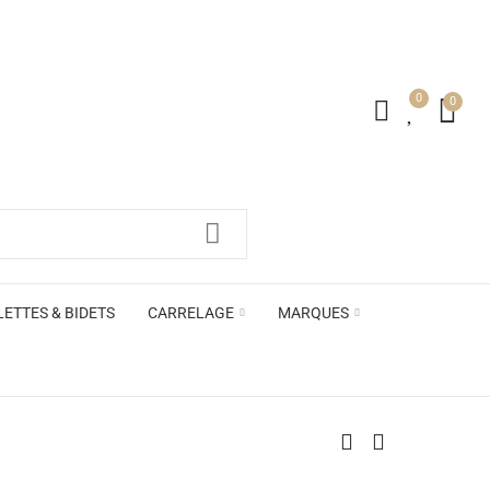
0
0
irs ACB
LETTES & BIDETS
CARRELAGE
MARQUES
irs ACB