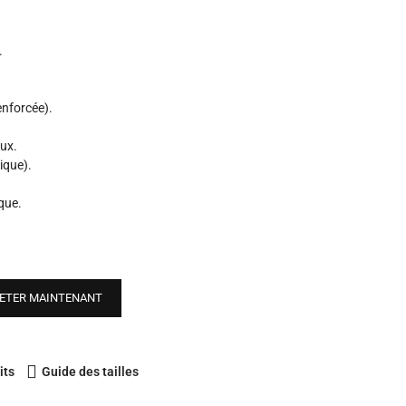
.
enforcée).
aux.
ique).
que.
ETER MAINTENANT
its
Guide des tailles