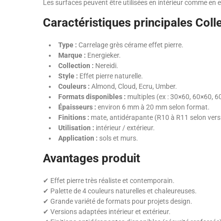
Les surfaces peuvent être utilisées en intérieur comme en e
Caractéristiques principales Coll
Type :
Carrelage grès cérame effet pierre.
Marque :
Energieker.
Collection :
Nereidi.
Style :
Effet pierre naturelle.
Couleurs :
Almond, Cloud, Ecru, Umber.
Formats disponibles :
multiples (ex : 30×60, 60×60, 
Épaisseurs :
environ 6 mm à 20 mm selon format.
Finitions :
mate, antidérapante (R10 à R11 selon vers
Utilisation :
intérieur / extérieur.
Application :
sols et murs.
Avantages produit
✔ Effet pierre très réaliste et contemporain.
✔ Palette de 4 couleurs naturelles et chaleureuses.
✔ Grande variété de formats pour projets design.
✔ Versions adaptées intérieur et extérieur.