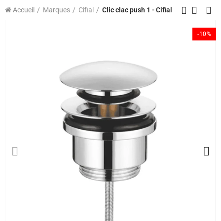
Accueil
Marques
Cifial
Clic clac push 1 - Cifial
-10%